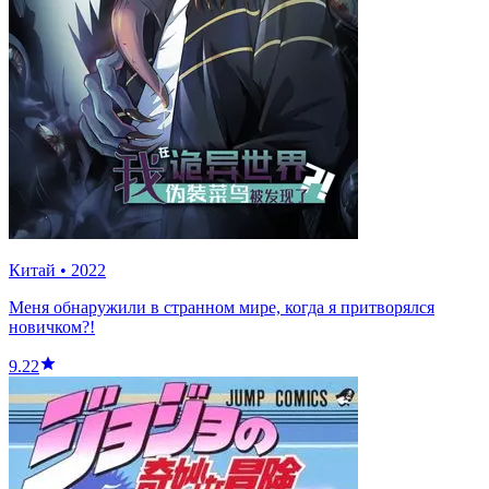
Китай
•
2022
Меня обнаружили в странном мире, когда я притворялся
новичком?!
9.22