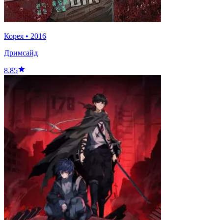
Корея
•
2016
Дримсайд
8.85