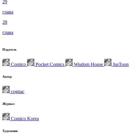
29
глава
28
глава
Издатель
Comico
Pocket Comics
Wisdom House
JusToon
Автор
cognac
Журнал
Comico Korea
Художник