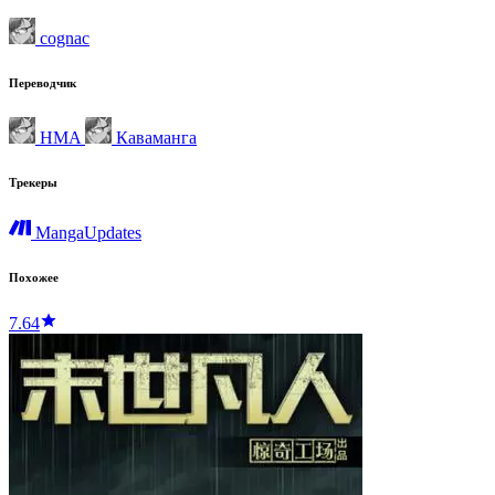
cognac
Переводчик
HMA
Каваманга
Трекеры
MangaUpdates
Похожее
7.64