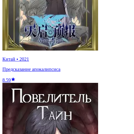
Китай
•
2021
Предсказание апокалипсиса
8.59