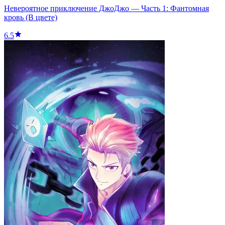
Невероятное приключение ДжоДжо — Часть 1: Фантомная
кровь (В цвете)
6.5