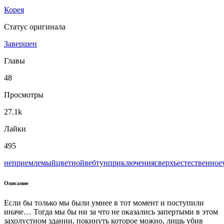
Корея
Статус оригинала
Завершен
Главы
48
Просмотры
27.1k
Лайки
495
неприемлемый
цветной
вeбтун
приключения
сверхъестественное
Описание
Если бы только мы были умнее в тот момент и поступили
иначе… Тогда мы бы ни за что не оказались запертыми в этом
захолустном здании, покинуть которое можно, лишь убив