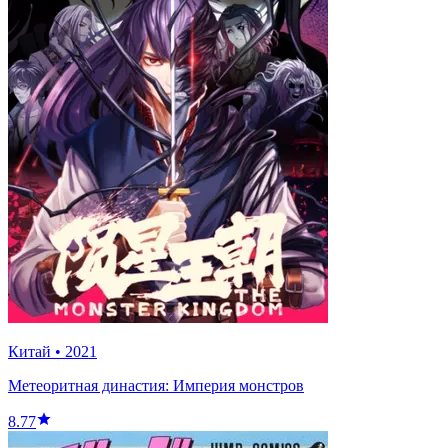
Китай
•
2021
Метеоритная династия: Империя монстров
8.77