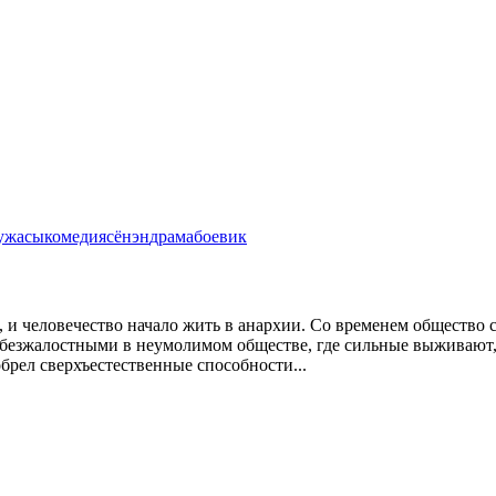
ужасы
комедия
сёнэн
драма
боевик
 и человечество начало жить в анархии. Со временем общество с
 безжалостными в неумолимом обществе, где сильные выживают,
брел сверхъестественные способности...