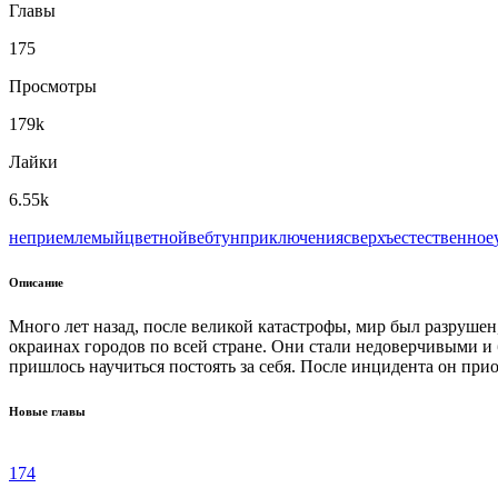
Главы
175
Просмотры
179k
Лайки
6.55k
неприемлемый
цветной
вeбтун
приключения
сверхъестественное
Описание
Много лет назад, после великой катастрофы, мир был разрушен,
окраинах городов по всей стране. Они стали недоверчивыми и
пришлось научиться постоять за себя. После инцидента он прио
Новые главы
174