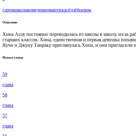
гарем
школа
комедия
романтика
сёдзё
боевик
Описание
Хина Асоу постоянно переводилась из школы в школу, из-за раб
старших классов. Хина, единственная и первая девушка попав
Яучи и Джуну Таираку приглянулась Хина, и они пригласили ее
Новые главы
59
глава
58
глава
57
глава