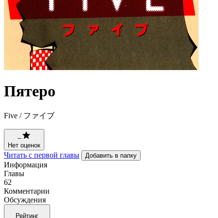
Пятеро
Five / ファイブ
--
Нет оценок
Читать с первой главы
Добавить в папку
Информация
Главы
62
Комментарии
Обсуждения
Рейтинг