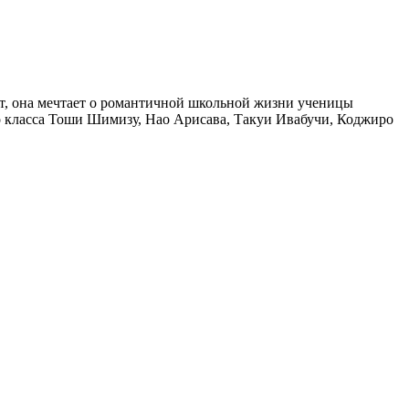
ает, она мечтает о романтичной школьной жизни ученицы
го класса Тоши Шимизу, Нао Арисава, Такуи Ивабучи, Коджиро