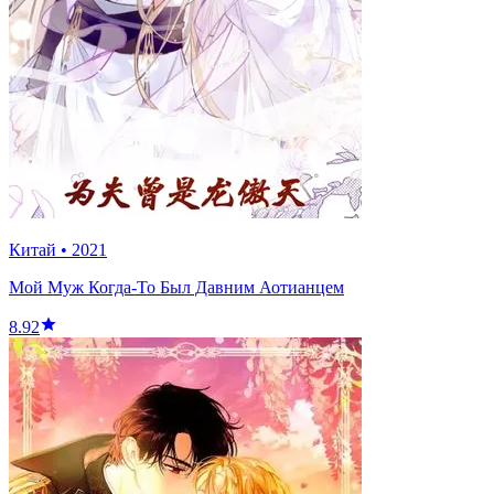
Китай
•
2021
Мой Муж Когда-То Был Давним Аотианцем
8.92