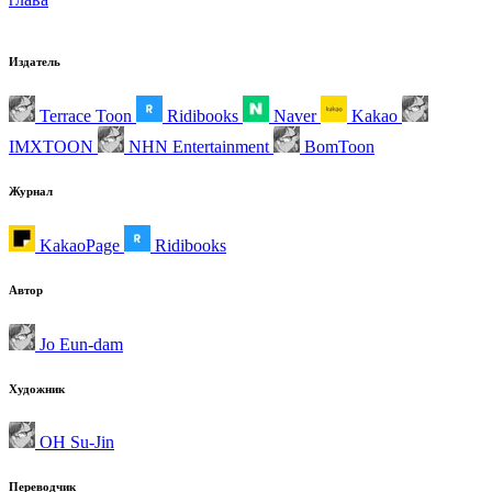
Издатель
Terrace Toon
Ridibooks
Naver
Kakao
IMXTOON
NHN Entertainment
BomToon
Журнал
KakaoPage
Ridibooks
Автор
Jo Eun-dam
Художник
OH Su-Jin
Переводчик