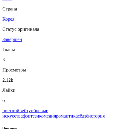
Страна
Корея
Статус оригинала
Завершен
Главы
3
Просмотры
2.12k
Лайки
6
цветной
вeбтун
боевые
искусства
фэнтези
комедия
романтика
сёдзё
история
Описание