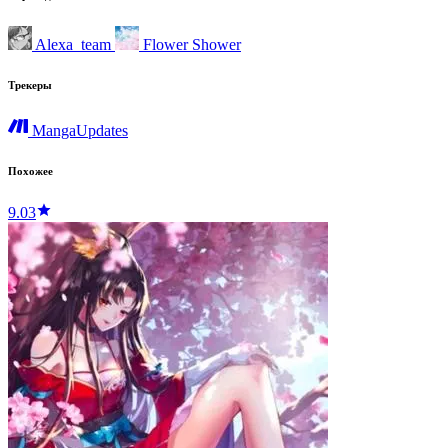
Alexa_team
Flower Shower
Трекеры
MangaUpdates
Похожее
9.03