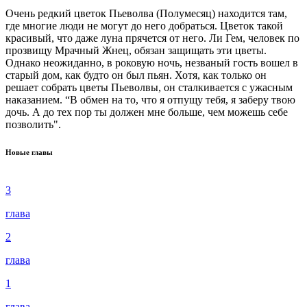
Очень редкий цветок Пьеволва (Полумесяц) находится там,
где многие люди не могут до него добраться. Цветок такой
красивый, что даже луна прячется от него. Ли Гем, человек по
прозвищу Мрачный Жнец, обязан защищать эти цветы.
Однако неожиданно, в роковую ночь, незваный гость вошел в
старый дом, как будто он был пьян. Хотя, как только он
решает собрать цветы Пьеволвы, он сталкивается с ужасным
наказанием. “В обмен на то, что я отпущу тебя, я заберу твою
дочь. А до тех пор ты должен мне больше, чем можешь себе
позволить".
Новые главы
3
глава
2
глава
1
глава