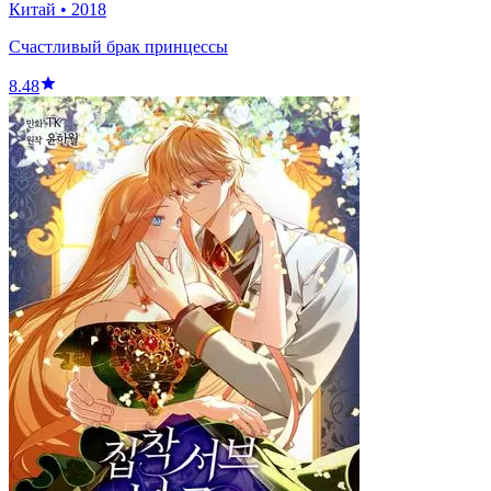
Китай
•
2018
Счастливый брак принцессы
8.48