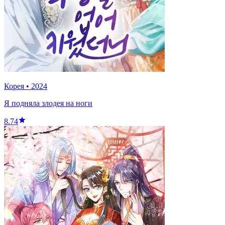
Корея
•
2024
Я подняла злодея на ноги
8.74