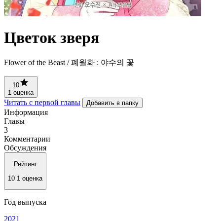
Цветок зверя
Flower of the Beast / 폐월화 : 야수의 꽃
10
1 оценка
Читать с первой главы
Добавить в папку
Информация
Главы
3
Комментарии
Обсуждения
Рейтинг
10
1 оценка
Год выпуска
2021