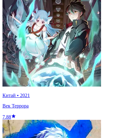
Китай
•
2021
Век Террора
7.88