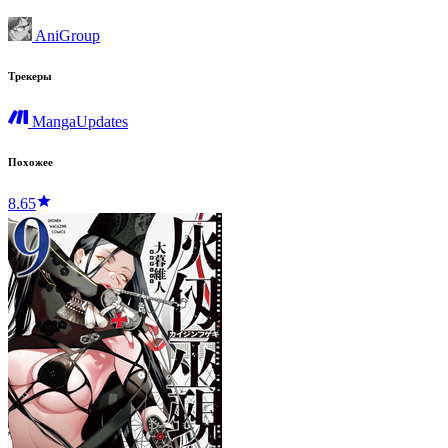
AniGroup
Трекеры
MangaUpdates
Похожее
8.65