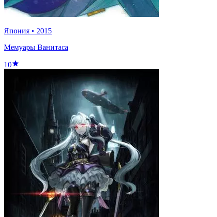
Япония
•
2015
Мемуары Ванитаса
10