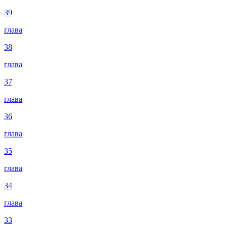
39
глава
38
глава
37
глава
36
глава
35
глава
34
глава
33