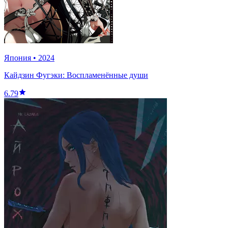
Япония
•
2024
Кайдзин Фугэки: Воспламенённые души
6.79