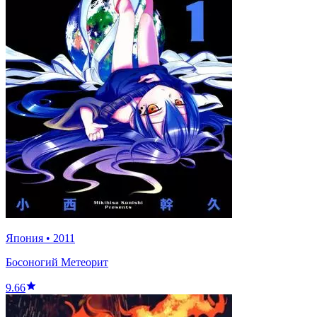
Япония
•
2011
Босоногий Метеорит
9.66