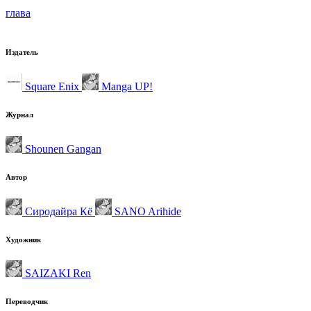
глава
Издатель
Square Enix
Manga UP!
Журнал
Shounen Gangan
Автор
Сиродайра Кё
SANO Arihide
Художник
SAIZAKI Ren
Переводчик