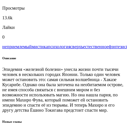
Просмотры
13.6k
Лайки
0
неприемлемый
мистика
психология
сверхъестественное
фэнтези
с
Описание
Эпидемия «железной болезни» унесла жизни почти тысячи
человек в нескольких городах Японии. Только один человек
может остановить это: самая сильная волшебница - Хаказе
Кусарибе. Однако она была заточена на необитаемом острове,
не имея способа связаться с внешним миром и без
возможности использовать магию. Но она нашла парня, по
имени Махиро Фува, который поможет ей остановить
эпидемию и спасти её из тюрьмы. И теперь Махиро и его
другу детства Ёшино Токигава предстоит спасти мир.
Новые главы