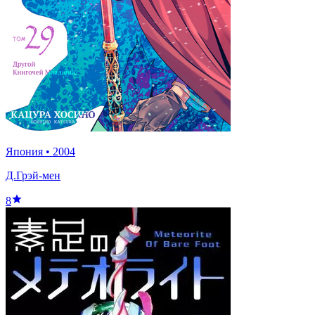
Япония
•
2004
Д.Грэй-мен
8