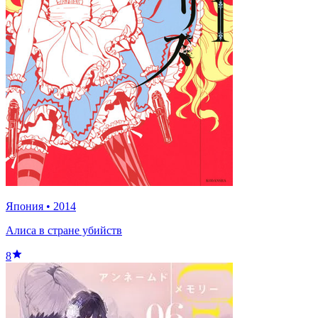
Япония
•
2014
Алиса в стране убийств
8