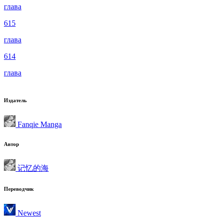
глава
615
глава
614
глава
Издатель
Fanqie Manga
Автор
记忆的海
Переводчик
Newest