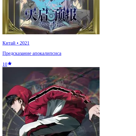
Китай
•
2021
Предсказание апокалипсиса
10