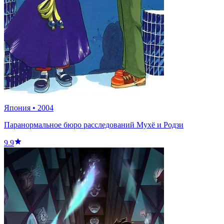
Япония
•
2004
Паранормальное бюро расследований Мухё и Родзи
9.9