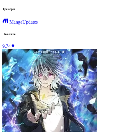
Трекеры
MangaUpdates
Похожее
9.74