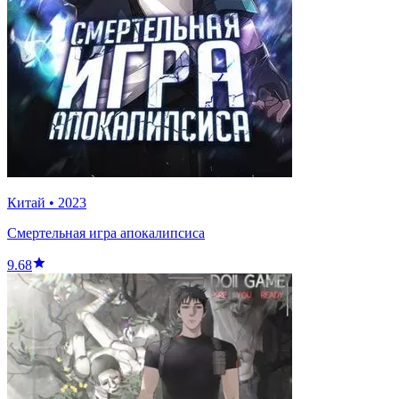
Китай
•
2023
Cмертельная игра апокалипсиса
9.68