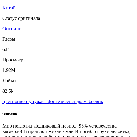
Китай
Статус оригинала
Онгоинг
Главы
634
Просмотры
1.92M
Лайки
82.5k
цветной
вeбтун
ужасы
фэнтези
сёнэн
драма
боевик
Описание
Мир поглотил Ледниковый период, 95% человечества
вымерло! В прошлой жизни чжан И погиб от руки человека,
которому помог по доброте и наивности. Переродившись, он