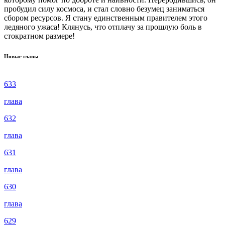
пробудил силу космоса, и стал словно безумец заниматься
сбором ресурсов. Я стану единственным правителем этого
ледяного ужаса! Клянусь, что отплачу за прошлую боль в
стократном размере!
Новые главы
633
глава
632
глава
631
глава
630
глава
629