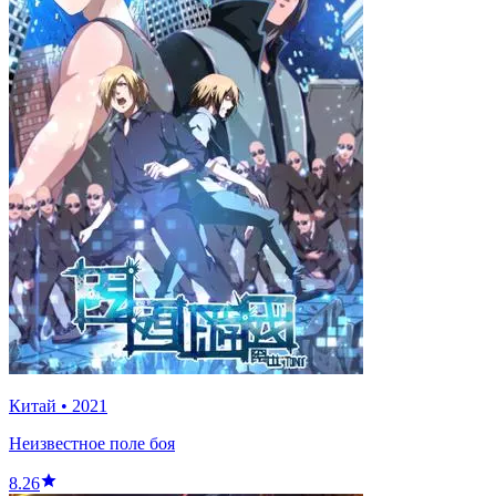
Китай
•
2021
Неизвестное поле боя
8.26