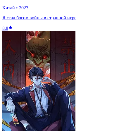
Китай
•
2023
Я стал богом войны в странной игре
8.8