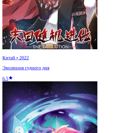
Китай
•
2022
Эволюция судного дня
6.5