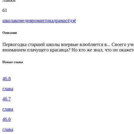
Лайки
61
школа
комедия
романтика
драма
сёдзё
Описание
Первогодка старшей школы впервые влюбляется в... Своего учи
вниманием плачущего красавца? Но кто же знал, что он окажетс
Новые главы
46.8
глава
46.7
глава
46.6
глава