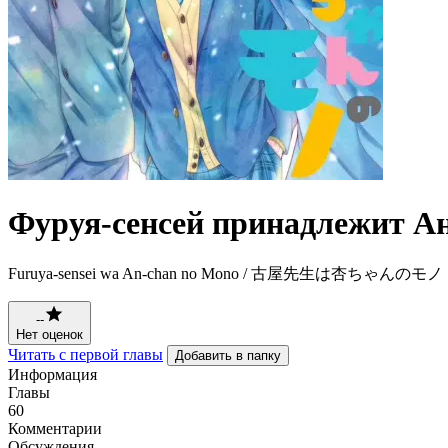
Фуруя-сенсей принадлежит Ан
Furuya-sensei wa An-chan no Mono / 古屋先生は杏ちゃんのモノ
--
Нет оценок
Читать с первой главы
Добавить в папку
Информация
Главы
60
Комментарии
Обсуждения