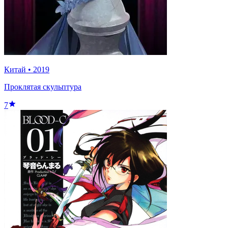
Китай
•
2019
Проклятая скульптура
7