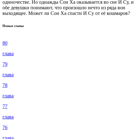
одиночестве. Но однажды Сон Ха оказывается во сне И Су, и
обе девушки понимают, что произошло нечто из ряда вон
выходящее. Может ли Сон Ха спасти И Су от её кошмаров?
Новые главы
80
глава
79
глава
78
глава
77
глава
76
глава