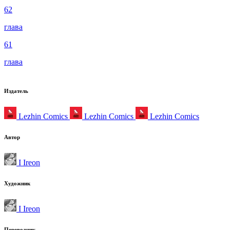
62
глава
61
глава
Издатель
Lezhin Comics
Lezhin Comics
Lezhin Comics
Автор
I Ireon
Художник
I Ireon
Переводчик