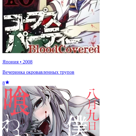
Япония
•
2008
Вечеринка окровавленных трупов
8