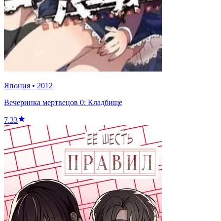
Япония
•
2012
Вечеринка мертвецов 0: Кладбище
7.33