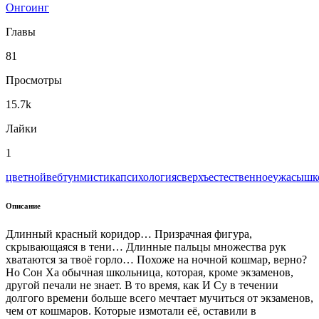
Онгоинг
Главы
81
Просмотры
15.7k
Лайки
1
цветной
вeбтун
мистика
психология
сверхъестественное
ужасы
шк
Описание
Длинный красный коридор… Призрачная фигура,
скрывающаяся в тени… Длинные пальцы множества рук
хватаются за твоё горло… Похоже на ночной кошмар, верно?
Но Сон Ха обычная школьница, которая, кроме экзаменов,
другой печали не знает. В то время, как И Су в течении
долгого времени больше всего мечтает мучиться от экзаменов,
чем от кошмаров. Которые измотали её, оставили в