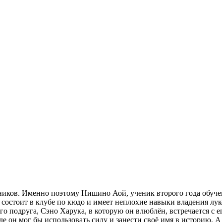
ников. Именно поэтому Нишино Аой, ученик второго года обучен
 и состоит в клубе по кюдо и имеет неплохие навыки владения лук
го подруга, Сэно Харука, в которую он влюблён, встречается с 
е он мог бы использовать силу и занести своё имя в историю. А 