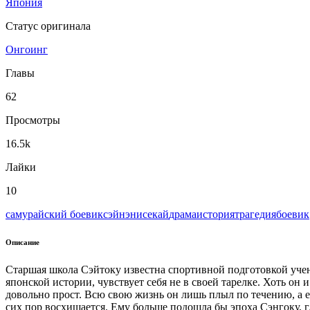
Япония
Статус оригинала
Онгоинг
Главы
62
Просмотры
16.5k
Лайки
10
самурайский боевик
сэйнэн
исекай
драма
история
трагедия
боевик
Описание
Старшая школа Сэйтоку известна спортивной подготовкой уче
японской истории, чувствует себя не в своей тарелке. Хоть он
довольно прост. Всю свою жизнь он лишь плыл по течению, а е
сих пор восхищается. Ему больше подошла бы эпоха Сэнгоку, гд