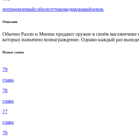
неприемлемый
сэйнэн
этти
комедия
драма
боевик
Описание
Обычно Ралли и Минни продают оружие в своём магазинчике в Ч
которых назначено вознаграждение. Однако каждый раз выходит
Новые главы
79
глава
78
глава
77
глава
76