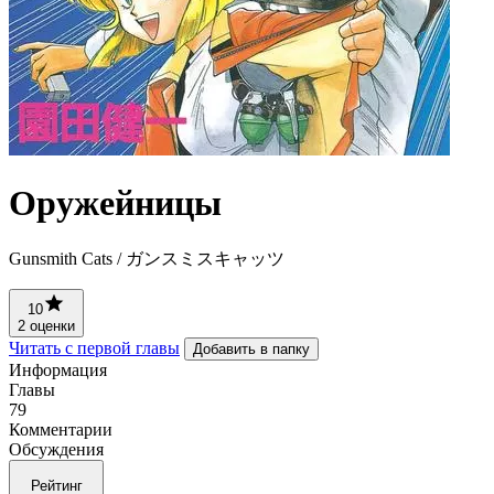
Оружейницы
Gunsmith Cats / ガンスミスキャッツ
10
2 оценки
Читать с первой главы
Добавить в папку
Информация
Главы
79
Комментарии
Обсуждения
Рейтинг