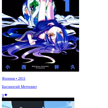
Япония
•
2011
Босоногий Метеорит
9