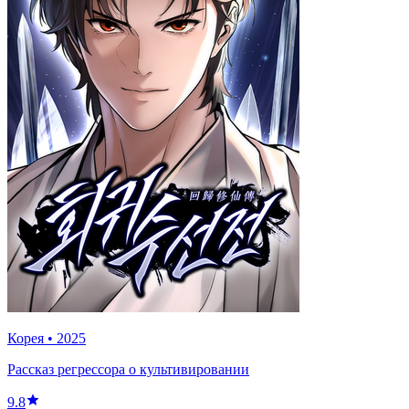
Корея
•
2025
Рассказ регрессора о культивировании
9.8