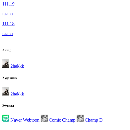
111.19
глава
111.18
глава
Автор
2hakkk
Художник
2hakkk
Журнал
Naver Webtoon
Comic Champ
Champ D