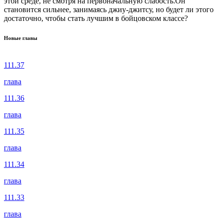
этой среде, не смотря на первоначальную слабость.Он
становится сильнее, занимаясь джиу-джитсу, но будет ли этого
достаточно, чтобы стать лучшим в бойцовском классе?
Новые главы
111.37
глава
111.36
глава
111.35
глава
111.34
глава
111.33
глава