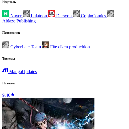
Издатель
Naver
Lalatoon
Daewon
CopinComics
Ablaze Publishing
Переводчик
CyberLate Team
Fite ciken produchion
Трекеры
MangaUpdates
Похожее
9.46