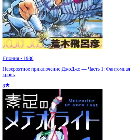
Япония
•
1986
Невероятное приключение ДжоДжо — Часть 1: Фантомная
кровь
8