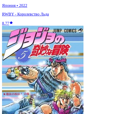
Япония
•
2022
RWBY - Королевство Льда
8.77