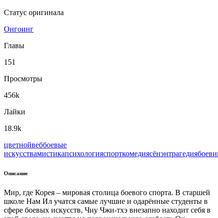
Статус оригинала
Онгоинг
Главы
151
Просмотры
456k
Лайки
18.9k
цветной
веб
боевые
искусства
мистика
психология
спорт
комедия
сёнэн
трагедия
боеви
Описание
Мир, где Корея – мировая столица боевого спорта. В старшей
школе Нам Ил учатся самые лучшие и одарённые студенты в
сфере боевых искусств, Чиу Чжи-тхэ внезапно находит себя в