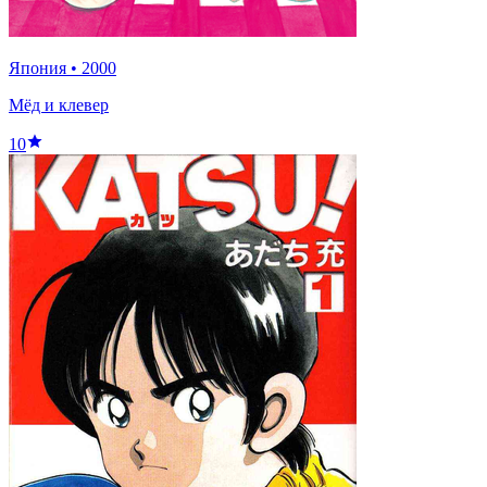
Япония
•
2000
Мёд и клевер
10