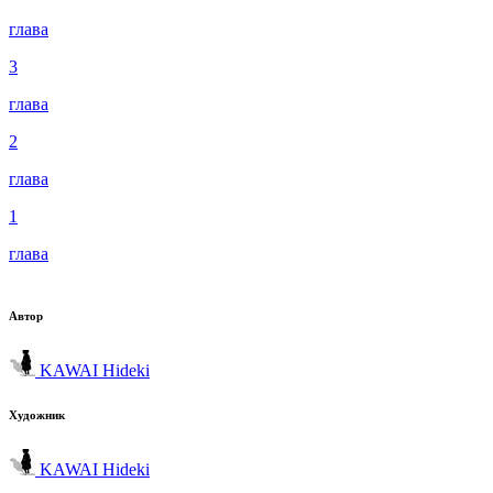
глава
3
глава
2
глава
1
глава
Автор
KAWAI Hideki
Художник
KAWAI Hideki