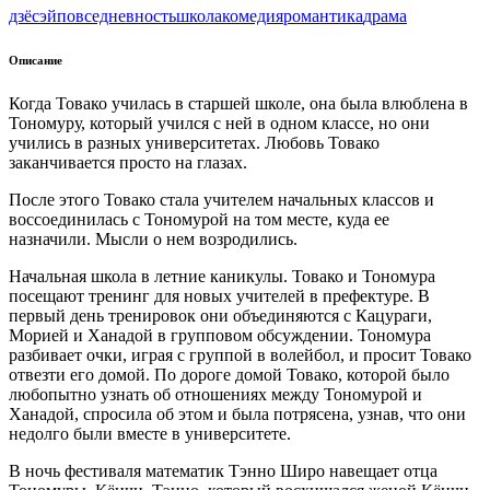
дзёсэй
повседневность
школа
комедия
романтика
драма
Описание
Когда Товако училась в старшей школе, она была влюблена в
Тономуру, который учился с ней в одном классе, но они
учились в разных университетах. Любовь Товако
заканчивается просто на глазах.
После этого Товако стала учителем начальных классов и
воссоединилась с Тономурой на том месте, куда ее
назначили. Мысли о нем возродились.
Начальная школа в летние каникулы. Товако и Тономура
посещают тренинг для новых учителей в префектуре. В
первый день тренировок они объединяются с Кацураги,
Морией и Ханадой в групповом обсуждении. Тономура
разбивает очки, играя с группой в волейбол, и просит Товако
отвезти его домой. По дороге домой Товако, которой было
любопытно узнать об отношениях между Тономурой и
Ханадой, спросила об этом и была потрясена, узнав, что они
недолго были вместе в университете.
В ночь фестиваля математик Тэнно Широ навещает отца