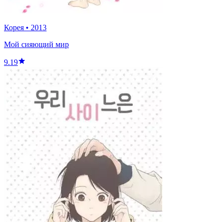
Корея
•
2013
Мой сияющий мир
9.19