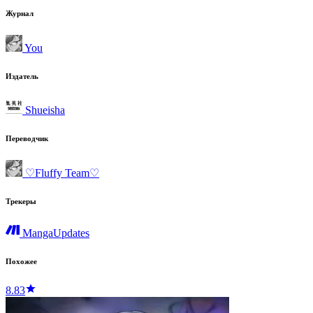
Журнал
You
Издатель
Shueisha
Переводчик
♡Fluffy Team♡
Трекеры
MangaUpdates
Похожее
8.83