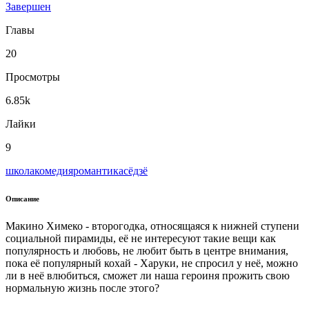
Завершен
Главы
20
Просмотры
6.85k
Лайки
9
школа
комедия
романтика
сёдзё
Описание
Макино Химеко - второгодка, относящаяся к нижней ступени
социальной пирамиды, её не интересуют такие вещи как
популярность и любовь, не любит быть в центре внимания,
пока её популярный кохай - Харуки, не спросил у неё, можно
ли в неё влюбиться, сможет ли наша героиня прожить свою
нормальную жизнь после этого?