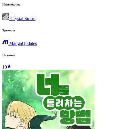
Переводчик
Crystal Storm
Трекеры
MangaUpdates
Похожее
10