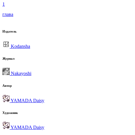
1
глава
Издатель
Kodansha
Журнал
Nakayoshi
Автор
YAMADA Daisy
Художник
YAMADA Daisy