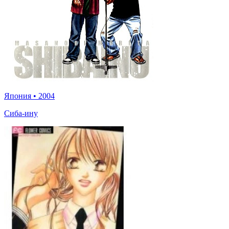
Япония
•
2004
Сиба-ину