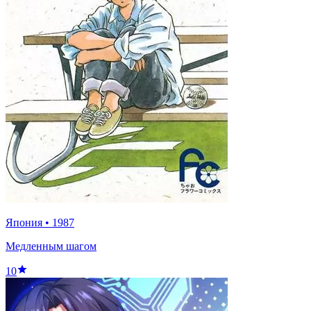
Япония
•
1987
Медленным шагом
10