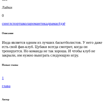
Лайки
0
сингл
спорт
школа
романтика
драма
сёдзё
Описание
Иида является одним из лучших баскетболистов. У него даже
есть свой фан-клуб. Цубаки всегда смотрит, когда он
тренируется. Но команда не так хороша. И чтобы клуб не
закрыли, им нужно выиграть следующую игру.
Новые главы
1
глава
Автор