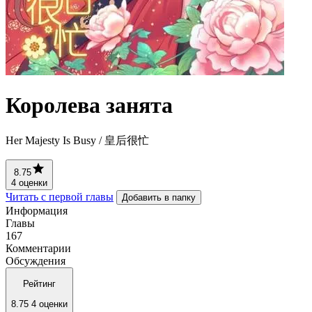
Королева занята
Her Majesty Is Busy / 皇后很忙
8.75
4 оценки
Читать с первой главы
Добавить в папку
Информация
Главы
167
Комментарии
Обсуждения
Рейтинг
8.75
4 оценки