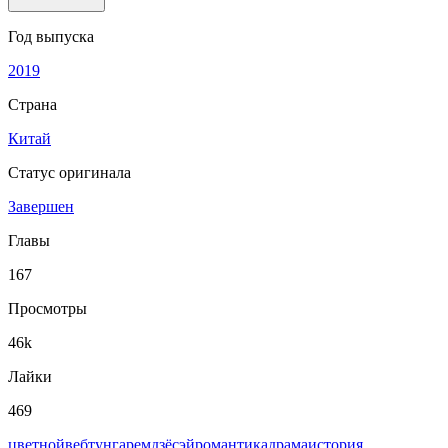
Год выпуска
2019
Страна
Китай
Статус оригинала
Завершен
Главы
167
Просмотры
46k
Лайки
469
цветной
вeбтун
гарем
дзёсэй
романтика
драма
история