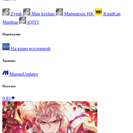
Zymk
Man kezhan
Mangatoon HK
KuaiKan
Manhua
iQIYI
Переводчик
На краю вселенной
Трекеры
MangaUpdates
Похожее
9.83