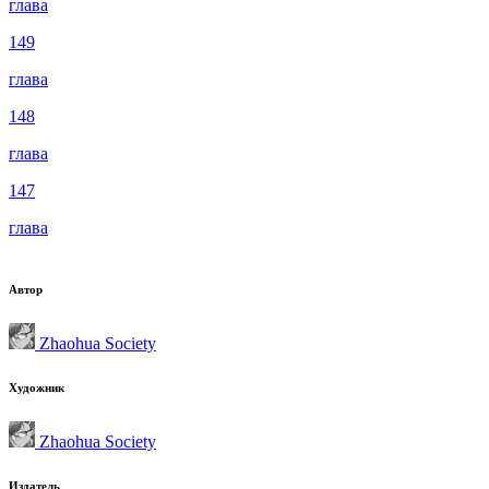
глава
149
глава
148
глава
147
глава
Автор
Zhaohua Society
Художник
Zhaohua Society
Издатель