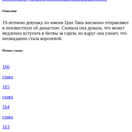
Описание
19-летнюю девушку по имени Цин Тянь внезапно отправляют
в неизвестную ей династию. Сначала она думала, что может
медленно вступать в битвы за гарем, но вдруг она узнает, что
неoжиданнo стала королевой.
Новые главы
166
глава
165
глава
164
глава
163