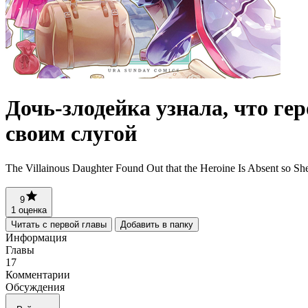
Дочь-злодейка узнала, что гер
своим слугой
The Villainous Daughter Found Out that the Heroine 
9
1 оценка
Читать с первой главы
Добавить в папку
Информация
Главы
17
Комментарии
Обсуждения