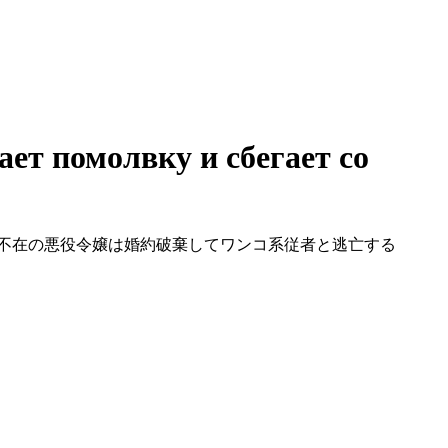
ает помолвку и сбегает со
ith Her Servant / ヒロイン不在の悪役令嬢は婚約破棄してワンコ系従者と逃亡する