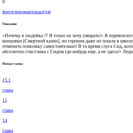
9
фэнтези
романтика
сёдзё
Описание
«Почему я злодейка !? Я точно не хочу умирать!» Я перевопло
концовки [Смертной казни], но героиня даже не пошла в школу!
отменить помолвку самостоятельно! В то время слуга Сид, кото
абсолютно счастлива с Сидом где-нибудь еще, а не здесь!» Лед
Новые главы
15.1
глава
15
глава
14
глава