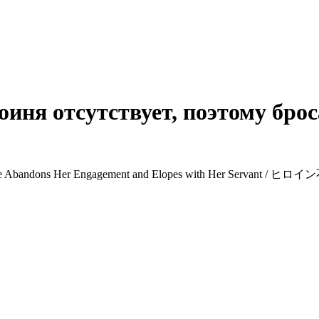
оиня отсутствует, поэтому брос
Is Absent so She Abandons Her Engagement and Elopes w