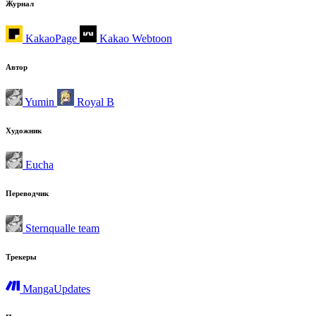
Журнал
KakaoPage
Kakao Webtoon
Автор
Yumin
Royal B
Художник
Eucha
Переводчик
Sternqualle team
Трекеры
MangaUpdates