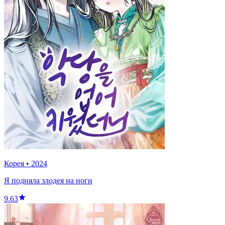
Корея
•
2024
Я подняла злодея на ноги
9.63