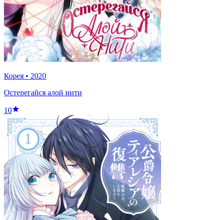
Корея
•
2020
Остерегайся алой нити
10