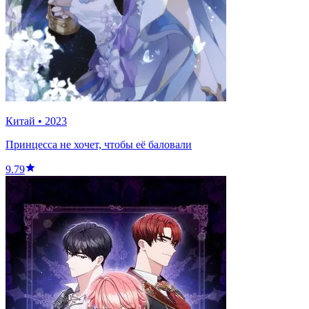
Китай
•
2023
Принцесса не хочет, чтобы её баловали
9.79