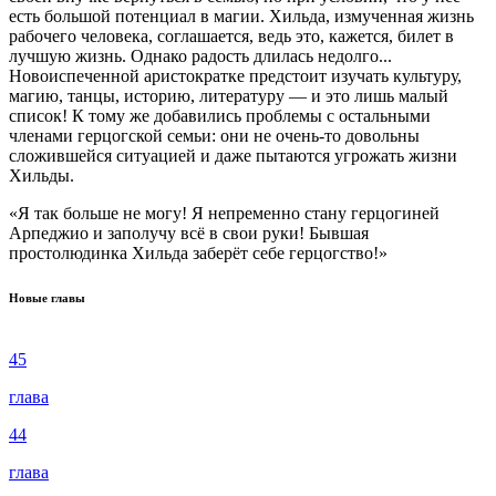
есть большой потенциал в магии. Хильда, измученная жизнь
рабочего человека, соглашается, ведь это, кажется, билет в
лучшую жизнь. Однако радость длилась недолго...
Новоиспеченной аристократке предстоит изучать культуру,
магию, танцы, историю, литературу — и это лишь малый
список! К тому же добавились проблемы с остальными
членами герцогской семьи: они не очень-то довольны
сложившейся ситуацией и даже пытаются угрожать жизни
Хильды.
«Я так больше не могу! Я непременно стану герцогиней
Арпеджио и заполучу всё в свои руки! Бывшая
простолюдинка Хильда заберёт себе герцогство!»
Новые главы
45
глава
44
глава