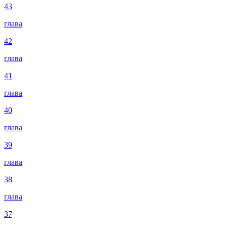
43
глава
42
глава
41
глава
40
глава
39
глава
38
глава
37