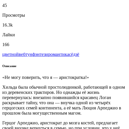
45
Просмотры
16.3k
Лайки
166
цветной
вeбтун
фэнтези
романтика
сёдзё
Описание
«Не могу поверить, что я — аристократка!»
Хильда была обычной простолюдинкой, работающей в одном
из деревенских трактиров. Но однажды её жизнь
перевернулась: внезапно появившийся красавец Логан
раскрывает тайну, что она — внучка одной из четырёх
герцогских семей континента, а её мать Люция Арпеджио в
прошлом была могущественным магом.
Герцог Арпеджио, аристократ до мозга костей, предлагает
своей внучке вернуться в семью, но при условии, что у неё