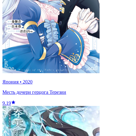
Япония
•
2020
Месть дочери герцога Терезии
9.19