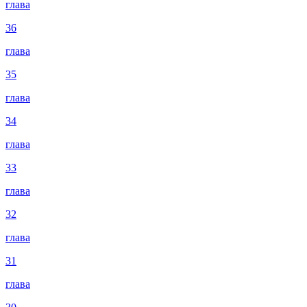
глава
36
глава
35
глава
34
глава
33
глава
32
глава
31
глава