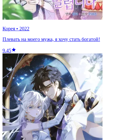
Корея
•
2022
Плевать на моего мужа, я хочу стать богатой!
9.45