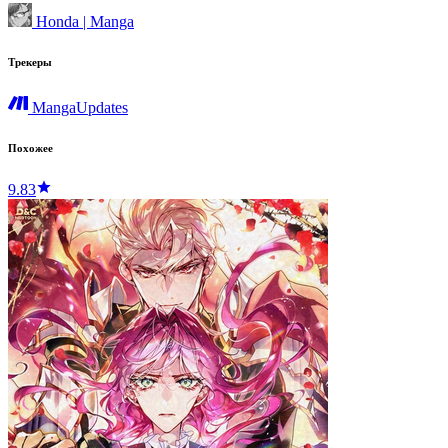
Honda | Manga
Трекеры
MangaUpdates
Похожее
9.83