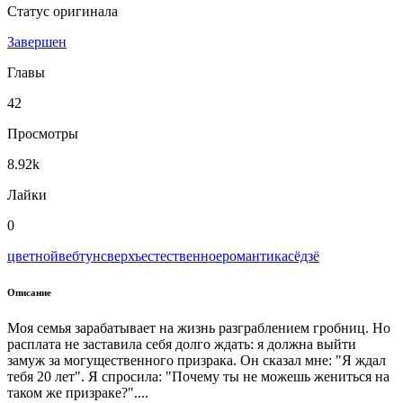
Статус оригинала
Завершен
Главы
42
Просмотры
8.92k
Лайки
0
цветной
вeбтун
сверхъестественное
романтика
сёдзё
Описание
Моя семья зарабатывает на жизнь разграблением гробниц. Но
расплата не заставила себя долго ждать: я должна выйти
замуж за могущественного призрака. Он сказал мне: "Я ждал
тебя 20 лет". Я спросила: "Почему ты не можешь жениться на
таком же призраке?"....