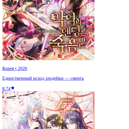
Корея
•
2020
Единственный исход злодейки — смерть
8.74