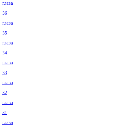
глава
36
глава
35
глава
34
глава
33
глава
32
глава
31
глава