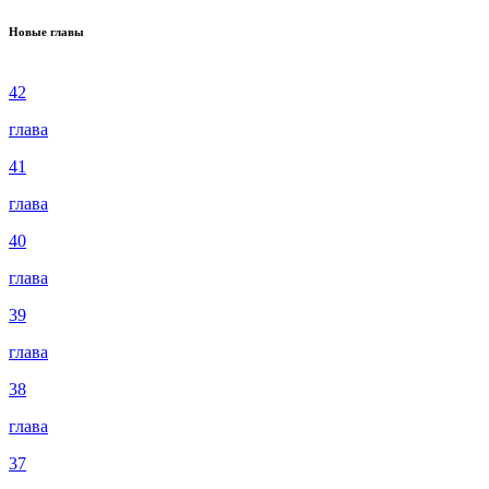
Новые главы
42
глава
41
глава
40
глава
39
глава
38
глава
37