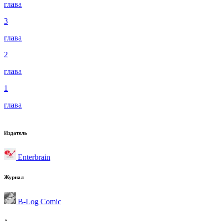
глава
3
глава
2
глава
1
глава
Издатель
Enterbrain
Журнал
B-Log Comic