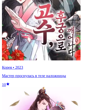
Корея
•
2023
Мастер проснулась в теле наложницы
10