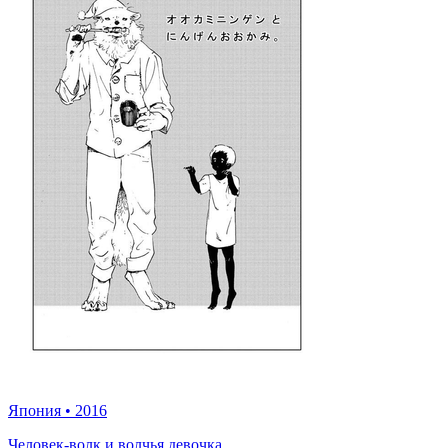
Япония
•
2016
Человек-волк и волчья девочка