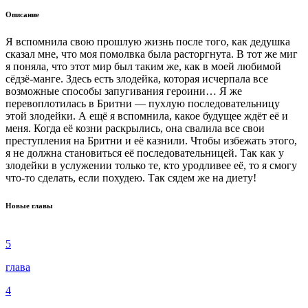
Описание
Я вспомнила свою прошлую жизнь после того, как дедушка
сказал мне, что моя помолвка была расторгнута. В тот же миг
я поняла, что этот мир был таким же, как в моей любимой
сёдзё-манге. Здесь есть злодейка, которая исчерпала все
возможные способы запугивания героини… Я же
перевоплотилась в Бритни — пухлую последовательницу
этой злодейки. А ещё я вспомнила, какое будущее ждёт её и
меня. Когда её козни раскрылись, она свалила все свои
преступления на Бритни и её казнили. Чтобы избежать этого,
я не должна становиться её последовательницей. Так как у
злодейки в услужении только те, кто уродливее её, то я смогу
что-то сделать, если похудею. Так сядем же на диету!
Новые главы
5
глава
4