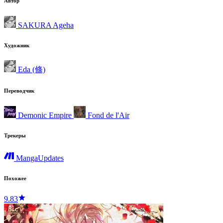
Автор
SAKURA Ageha
Художник
Eda (條)
Переводчик
Demonic Empire
Fond de l'Air
Трекеры
MangaUpdates
Похожее
9.83