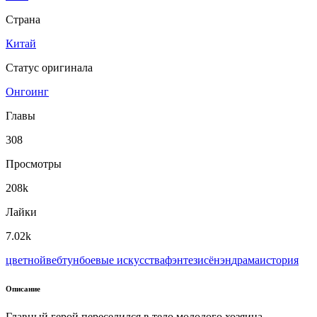
Страна
Китай
Статус оригинала
Онгоинг
Главы
308
Просмотры
208k
Лайки
7.02k
цветной
вeбтун
боевые искусства
фэнтези
сёнэн
драма
история
Описание
Главный герой переселился в тело молодого хозяина