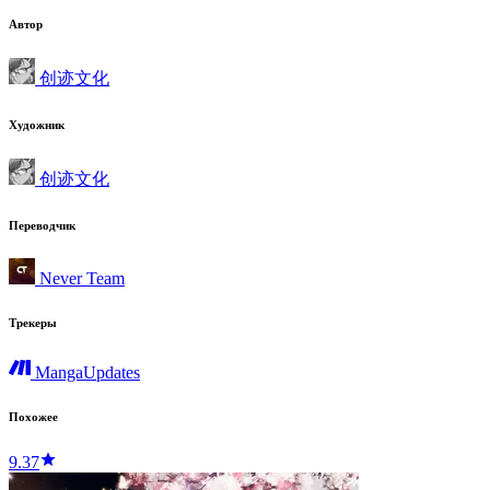
Автор
创迹文化
Художник
创迹文化
Переводчик
Never Team
Трекеры
MangaUpdates
Похожее
9.37