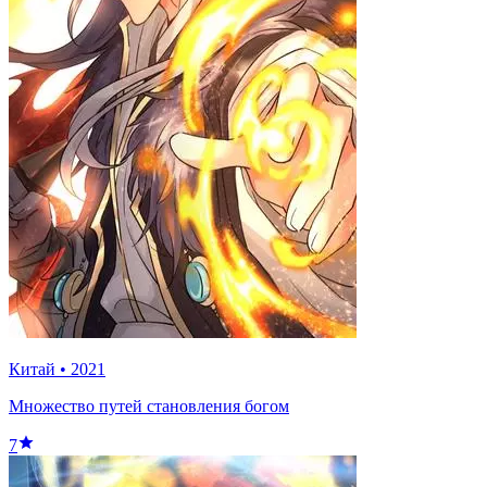
Китай
•
2021
Множество путей становления богом
7