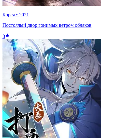
Корея
•
2021
Постоялый двор гонимых ветром облаков
8