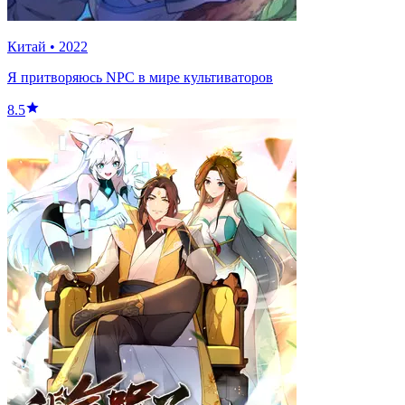
Китай
•
2022
Я притворяюсь NPC в мире культиваторов
8.5