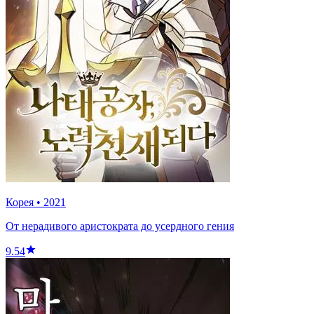
Корея
•
2021
От нерадивого аристократа до усердного гения
9.54