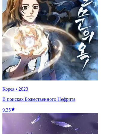
Корея
•
2023
В поисках Божественного Нефрита
9.35