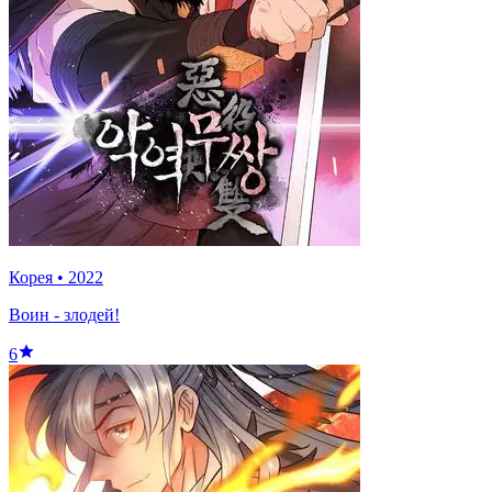
Корея
•
2022
Воин - злодей!
6