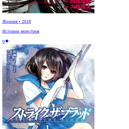
Япония
•
2018
Истории монстров
9