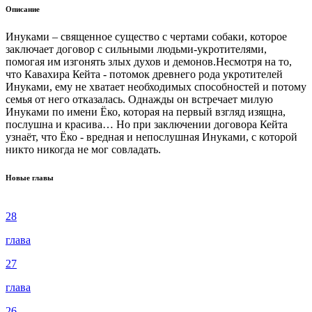
Описание
Инуками – священное существо с чертами собаки, которое
заключает договор с сильными людьми-укротителями,
помогая им изгонять злых духов и демонов.Несмотря на то,
что Кавахира Кейта - потомок древнего рода укротителей
Инуками, ему не хватает необходимых способностей и потому
семья от него отказалась. Однажды он встречает милую
Инуками по имени Ёко, которая на первый взгляд изящна,
послушна и красива… Но при заключении договора Кейта
узнаёт, что Ёко - вредная и непослушная Инуками, с которой
никто никогда не мог совладать.
Новые главы
28
глава
27
глава
26