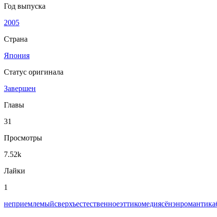
Год выпуска
2005
Страна
Япония
Статус оригинала
Завершен
Главы
31
Просмотры
7.52k
Лайки
1
неприемлемый
сверхъестественное
этти
комедия
сёнэн
романтика