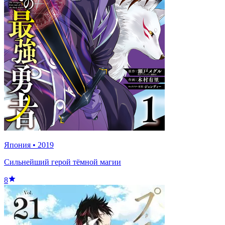
Япония
•
2019
Сильнейший герой тëмной магии
8