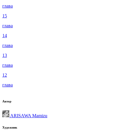
глава
15
глава
14
глава
13
глава
12
глава
Автор
ARISAWA Mamizu
Художник