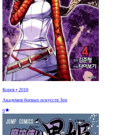
Корея
•
2010
Академия боевых искусств Зен
9