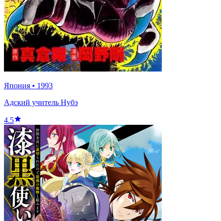
Япония
•
1993
Адский учитель Нубэ
4.5