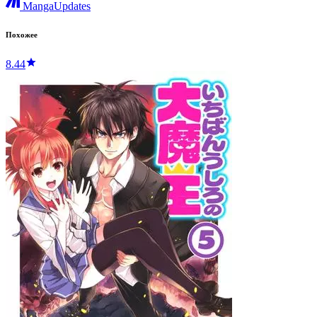
MangaUpdates
Похожее
8.44