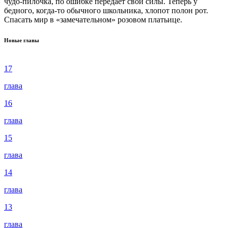
чудо-пилочка, по ошибке передаёт свои силы. Теперь у
бедного, когда-то обычного школьника, хлопот полон рот.
Спасать мир в «замечательном» розовом платьице.
Новые главы
17
глава
16
глава
15
глава
14
глава
13
глава