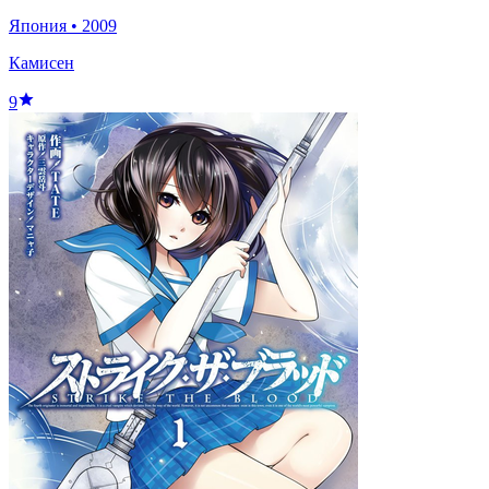
Япония
•
2009
Камисен
9