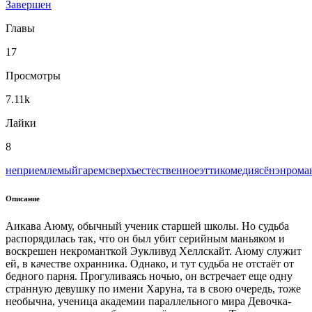
Завершен
Главы
17
Просмотры
7.11k
Лайки
8
неприемлемый
гарем
сверхъестественное
этти
комедия
сёнэн
рома
Описание
Аикава Аюму, обычный ученик старшей школы. Но судьба
распорядилась так, что он был убит серийным маньяком и
воскрешен некроманткой Эукливуд Хеллскайт. Аюму служит
ей, в качестве охранника. Однако, и тут судьба не отстаёт от
бедного парня. Прогуливаясь ночью, он встречает еще одну
странную девушку по имени Харуна, та в свою очередь, тоже
необычна, ученица академии параллельного мира Девочка-