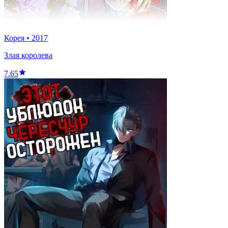
Корея
•
2017
Злая королева
7.65