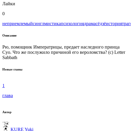
Лайки
0
неприемлемый
сингл
мистика
психология
драма
сёдзё
история
траг
Описание
Рю, помощник Императрицы, предает наследного принца
Суо. Что же послужило причиной его вероломства? (с) Letter
Sabbath
Новые главы
1
глава
Автор
KURE Yuki