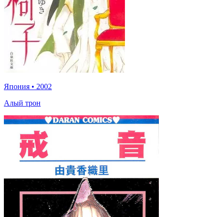
Япония
•
2002
Алый трон