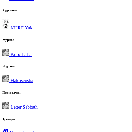
Художник
KURE Yuki
Журнал
Kuro LaLa
Издатель
Hakusensha
Переводчик
Letter Sabbath
Трекеры