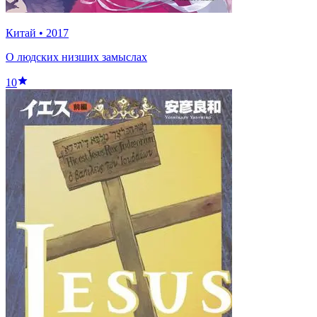
Китай
•
2017
О людских низших замыслах
10