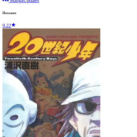
MangaUpdates
Похожее
9.22