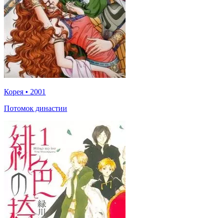
Корея
•
2001
Потомок династии