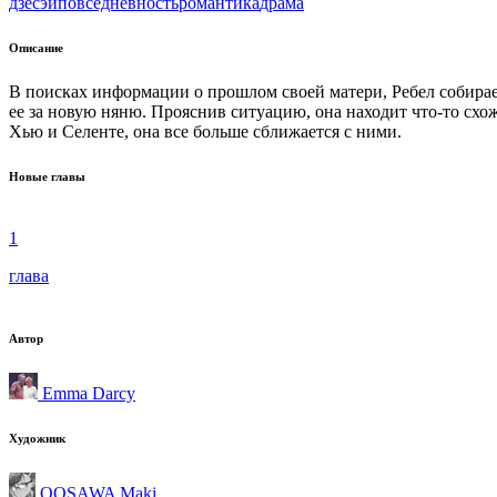
дзёсэй
повседневность
романтика
драма
Описание
В поисках информации о прошлом своей матери, Ребел собира
ее за новую няню. Прояснив ситуацию, она находит что-то схож
Хью и Селенте, она все больше сближается с ними.
Новые главы
1
глава
Автор
Emma Darcy
Художник
OOSAWA Maki