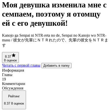
Моя девушка изменила мне с
семпаем, поэтому я отомщу
ей с его девушкой!
Kanojo ga Senpai ni NTR-reta no de, Senpai no Kanojo wo NTR-
masu / 彼女が先輩にＮＴＲれたので、先輩の彼女をＮＴＲま
す
8.37
8 оценок
Читать с первой главы
Добавить в папку
Информация
Главы
19
Комментарии
Обсуждения
Рейтинг
8.37
8 оценок