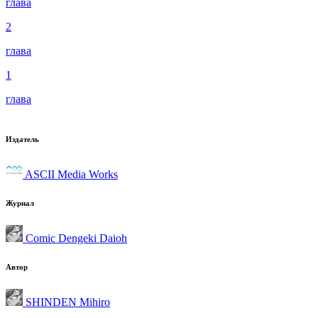
глава
2
глава
1
глава
Издатель
ASCII Media Works
Журнал
Comic Dengeki Daioh
Автор
SHINDEN Mihiro