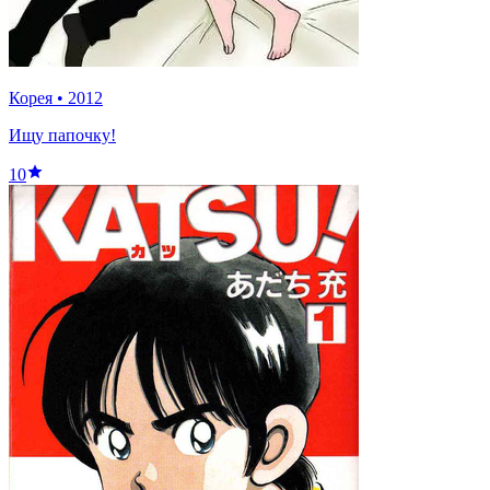
Корея
•
2012
Ищу папочку!
10