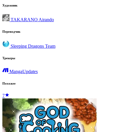
Художник
TAKARANO Airando
Переводчик
Sleeping Dragons Team
Трекеры
MangaUpdates
Похожее
7