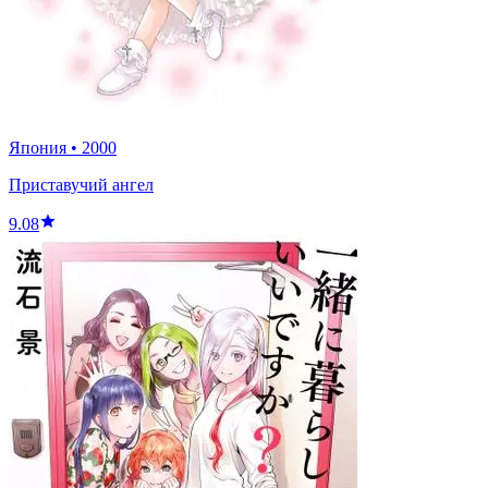
Япония
•
2000
Приставучий ангел
9.08