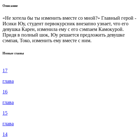
Описание
«Не хотела бы ты изменить вместе со мной?» Главный герой -
Исики Юу, студент первокурсник внезапно узнает, что его
девушка Карен, изменила ему с его сэмпаем Камокурой.
Придя в полный шок, Юу решается предложить девушке
сэмпая, Токо, изменить ему вместе с ним.
Новые главы
17
глава
16
глава
15
глава
14