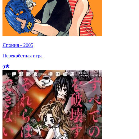
Япония
•
2005
Перекрёстная игра
9