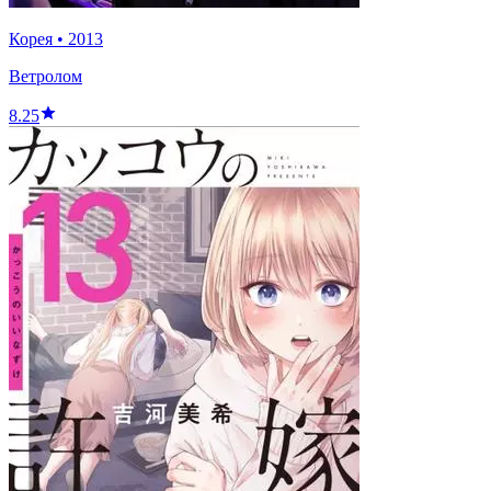
Корея
•
2013
Ветролом
8.25