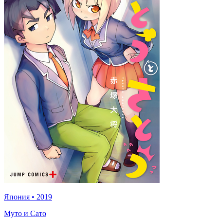
Япония
•
2019
Муто и Сато