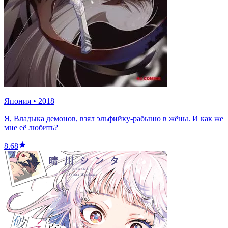
Япония
•
2018
Я, Владыка демонов, взял эльфийку-рабыню в жёны. И как же
мне её любить?
8.68