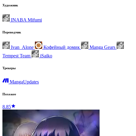
Художник
INABA Mifumi
Переводчик
Ivan_Alone
Кофейный домик
Manga Gears
Tempest Team
iSaiko
Трекеры
MangaUpdates
Похожее
8.85