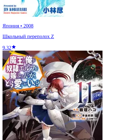
Япония
•
2008
Школьный переполох Z
9.32