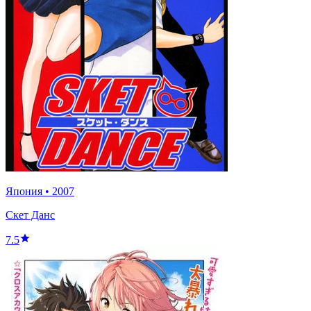
Япония
•
2007
Скет Данс
7.5