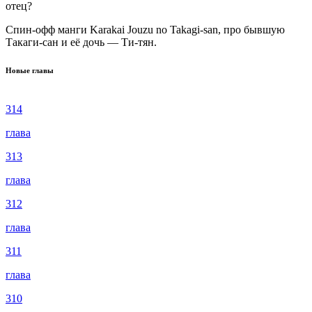
отец?
Спин-офф манги Karakai Jouzu no Takagi-san, про бывшую
Такаги-сан и её дочь — Ти-тян.
Новые главы
314
глава
313
глава
312
глава
311
глава
310