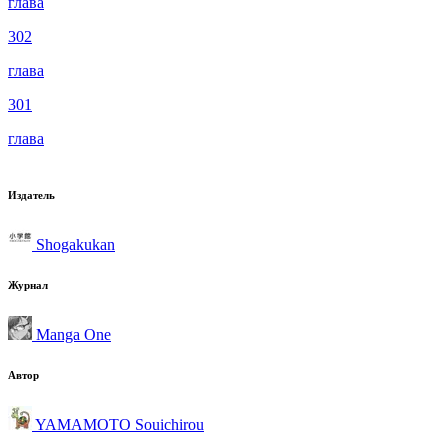
глава
302
глава
301
глава
Издатель
Shogakukan
Журнал
Manga One
Автор
YAMAMOTO Souichirou