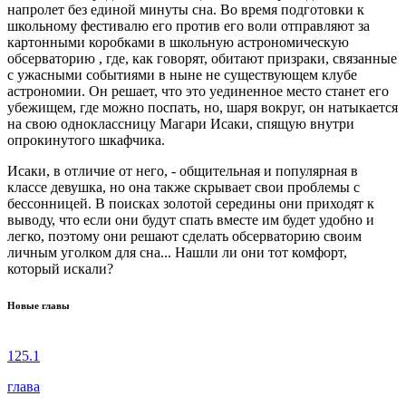
напролет без единой минуты сна. Во время подготовки к
школьному фестивалю его против его воли отправляют за
картонными коробками в школьную астрономическую
обсерваторию , где, как говорят, обитают призраки, связанные
с ужасными событиями в ныне не существующем клубе
астрономии. Он решает, что это уединенное место станет его
убежищем, где можно поспать, но, шаря вокруг, он натыкается
на свою одноклассницу Магари Исаки, спящую внутри
опрокинутого шкафчика.
Исаки, в отличие от него, - общительная и популярная в
классе девушка, но она также скрывает свои проблемы с
бессонницей. В поисках золотой середины они приходят к
выводу, что если они будут спать вместе им будет удобно и
легко, поэтому они решают сделать обсерваторию своим
личным уголком для сна... Нашли ли они тот комфорт,
который искали?
Новые главы
125.1
глава