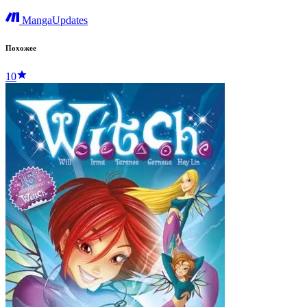
MangaUpdates
Похожее
10