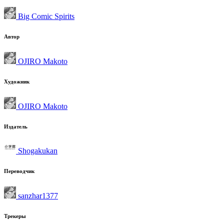
Big Comic Spirits
Автор
OJIRO Makoto
Художник
OJIRO Makoto
Издатель
Shogakukan
Переводчик
sanzhar1377
Трекеры