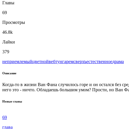
Главы
69
Просмотры
46.8k
Лайки
379
неприемлемый
цветной
вeбтун
гарем
сверхъестественное
драма
Описание
Когда-то в жизни Ван Фана случилось горе и он остался без ср
него это - ничто. Обладаешь большим умом? Прости, но Ван Фан
Новые главы
69
глава