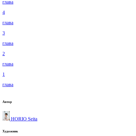
глава
4
глава
3
глава
2
глава
1
глава
Автор
HORIO Seita
Художник