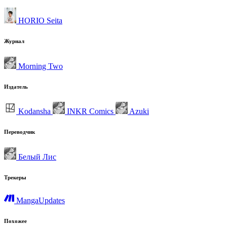
HORIO Seita
Журнал
Morning Two
Издатель
Kodansha
INKR Comics
Azuki
Переводчик
Белый Лис
Трекеры
MangaUpdates
Похожее