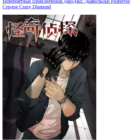
Невероятные Приключения ДжоДжо: Дьявольски Разбитое
Сердце Crazy Diamond