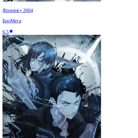
Япония
•
2004
БиоМега
6.5