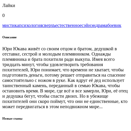
Лайки
0
мистика
психология
сверхъестественное
сэйнэн
драма
боевик
Описание
Юри Юкава живёт со своим отцом и братом, дедушкой в
отставке, сестрой и молодым племянником. Однажды
племянника и брата похитили ради выкупа. Имея всего
тридцать минут, чтобы удовлетворить требования
похитителей, Юри понимает, что времени не хватает, чтобы
подготовить деньги, потому решает отправиться на спасение
самостоятельно с ножом в руке. Как вдруг её дед использует
таинственный камень, переданный в семью Юкава, чтобы
остановить время. В мире, где всё и все замерли, Юри, её отец
и дедушка бегут, чтобы спасти двоих. Но в убежище
похитителей они скоро поймут, что они не единственные, кто
может передвигаться в этом неподвижном мире...
Новые главы