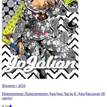
Япония
•
2016
Невероятные Приключения ДжоДжо Часть 8: ДжоДжолион (В
цвете)
9.22