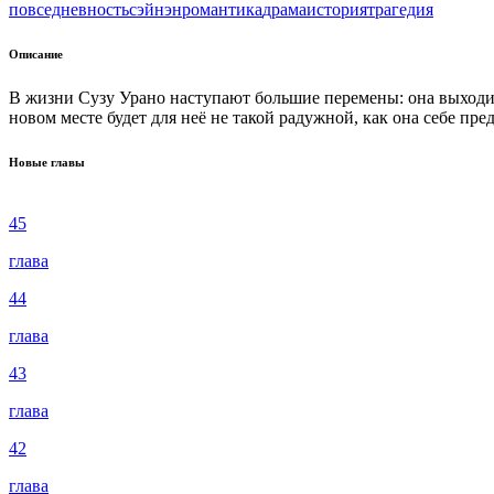
повседневность
сэйнэн
романтика
драма
история
трагедия
Описание
В жизни Сузу Урано наступают большие перемены: она выходит
новом месте будет для неё не такой радужной, как она себе пре
Новые главы
45
глава
44
глава
43
глава
42
глава