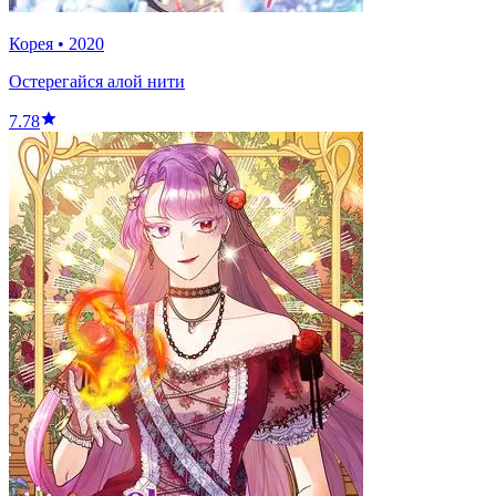
Корея
•
2020
Остерегайся алой нити
7.78