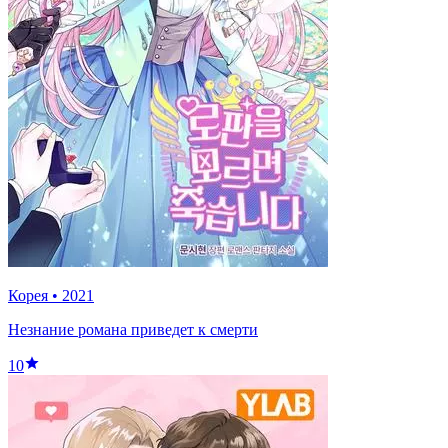
Корея
•
2021
Незнание романа приведет к смерти
10