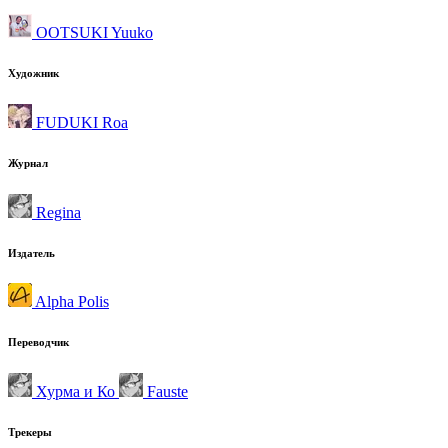
OOTSUKI Yuuko
Художник
FUDUKI Roa
Журнал
Regina
Издатель
Alpha Polis
Переводчик
Хурма и Ко
Fauste
Трекеры