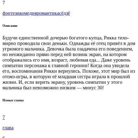
7
фэнтези
комедия
романтика
сёдзё
Описание
Будучи единственной дочерью богатого купца, Рикка тихо-
мирно проводила свои деньки. Однажды её отец привёл в дом
угрюмого мальчика. Девочка была озадачена его поведением,
но неожиданно прямо перед ней возник экран, на котором
отображались его имя, возраст, любимая еда... Даже уровень
симпатии персонажа к главной героини! Когда она увидела
его, воспоминания Рикки вернулись. Похоже, этот мир был из
отомэ-игры, в которую её младшая сестра играла в прошлой
жизни. И, если верить экрану, уровень симпатии у этого
мальчика был невозможно низким — минус 30!
Новые главы
7
глава