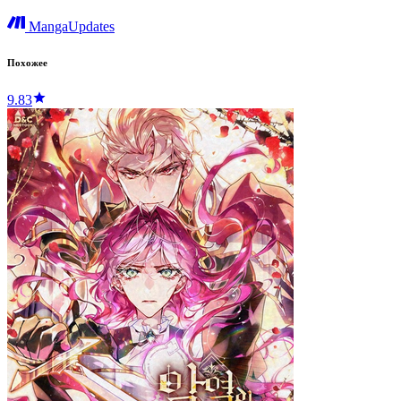
MangaUpdates
Похожее
9.83