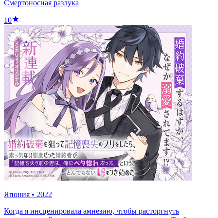
Смертоносная разлука
10
Япония
•
2022
Когда я инсценировала амнезию, чтобы расторгнуть