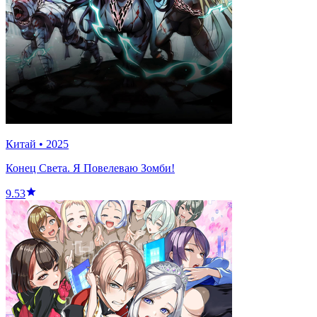
Китай
•
2025
Конец Света. Я Повелеваю Зомби!
9.53