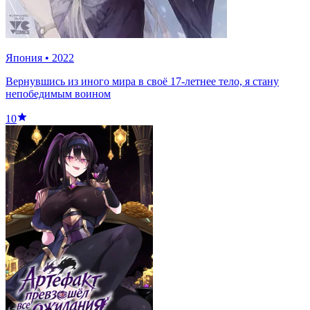
Япония
•
2022
Вернувшись из иного мира в своё 17-летнее тело, я стану
непобедимым воином
10