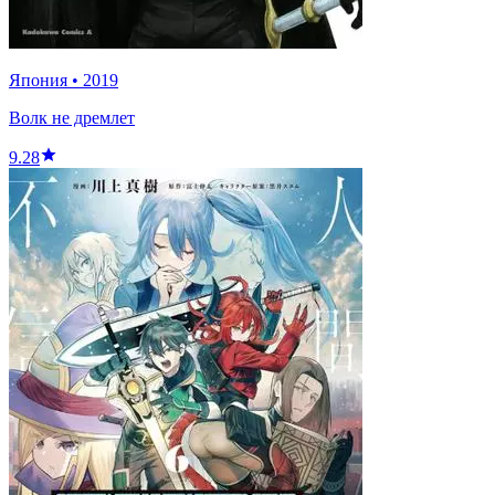
Япония
•
2019
Волк не дремлет
9.28