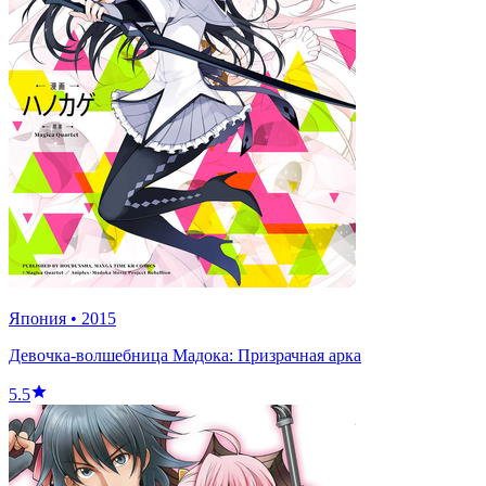
Япония
•
2015
Девочка-волшебница Мадока: Призрачная арка
5.5