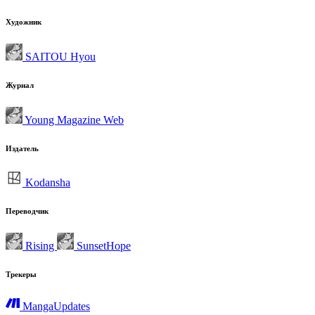
Художник
SAITOU Hyou
Журнал
Young Magazine Web
Издатель
Kodansha
Переводчик
Rising
SunsetHope
Трекеры
MangaUpdates