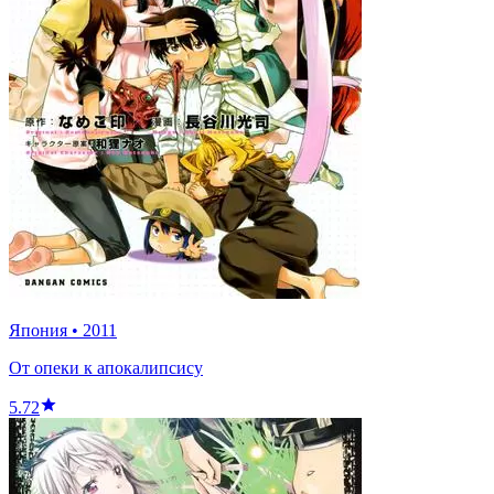
Япония
•
2011
От опеки к апокалипсису
5.72