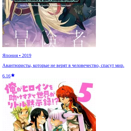
Япония
•
2019
Авантюристы, которые не верят в человечество, спасут мир.
6.16