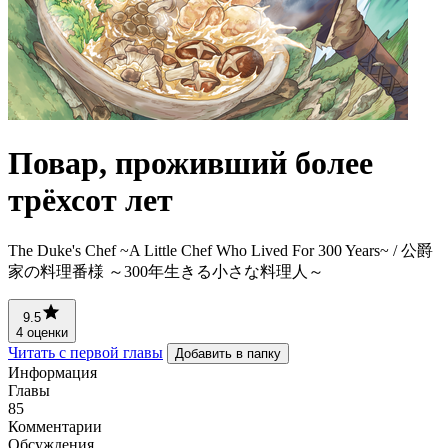
Повар, проживший более
трёхсот лет
The Duke's Chef ~A Little Chef Who Lived For 300 Years~ / 公爵
家の料理番様 ～300年生きる小さな料理人～
9.5
4 оценки
Читать с первой главы
Добавить в папку
Информация
Главы
85
Комментарии
Обсуждения