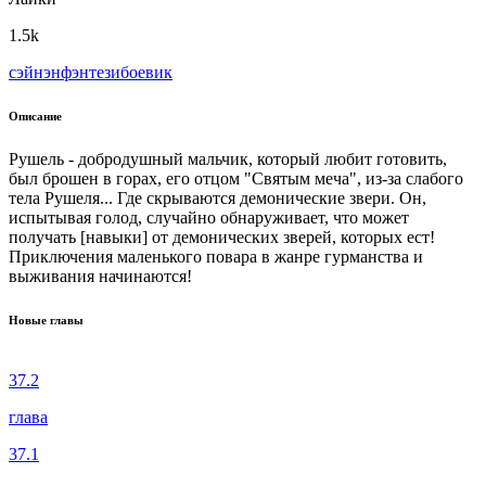
1.5k
сэйнэн
фэнтези
боевик
Описание
Рушель - добродушный мальчик, который любит готовить,
был брошен в горах, его отцом "Святым меча", из-за слабого
тела Рушеля... Где скрываются демонические звери. Он,
испытывая голод, случайно обнаруживает, что может
получать [навыки] от демонических зверей, которых ест!
Приключения маленького повара в жанре гурманства и
выживания начинаются!
Новые главы
37.2
глава
37.1