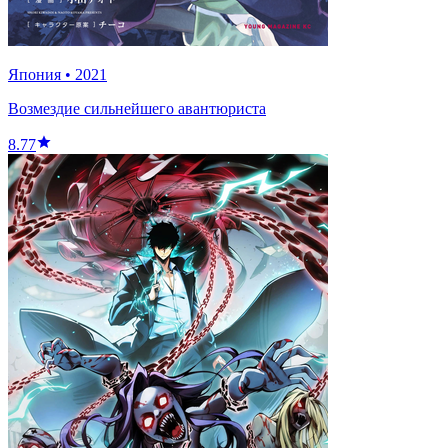
Япония
•
2021
Возмездие сильнейшего авантюриста
8.77