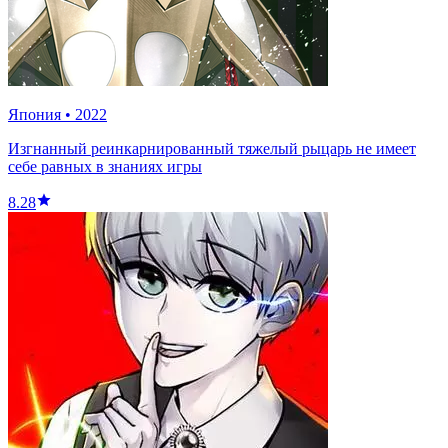
Япония
•
2022
Изгнанный реинкарнированный тяжелый рыцарь не имеет
себе равных в знаниях игры
8.28