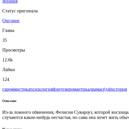
Япония
Статус оригинала
Онгоинг
Главы
35
Просмотры
12.6k
Лайки
124
гарем
мистика
психология
фэнтези
романтика
драма
сёдзё
история
Описание
Из-за ложного обвинения, Фелисия Сувароуз, которой восхища
случаются какие-нибудь несчастья, но сама она хочет жить об
Новые главы