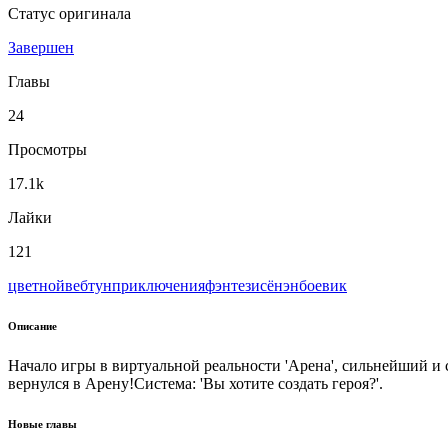
Статус оригинала
Завершен
Главы
24
Просмотры
17.1k
Лайки
121
цветной
вeбтун
приключения
фэнтези
сёнэн
боевик
Описание
Начало игры в виртуальной реальности 'Арена', сильнейший и 
вернулся в Арену!Система: 'Вы хотите создать героя?'.
Новые главы