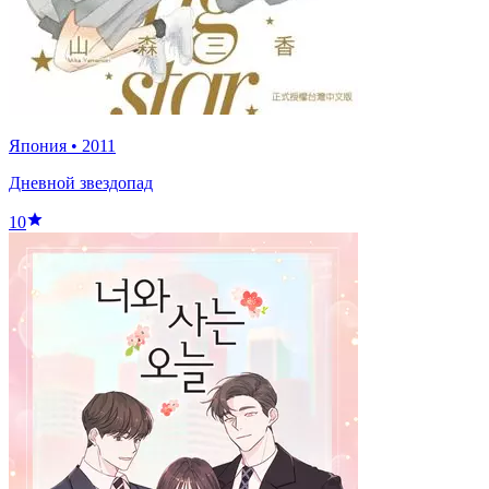
Япония
•
2011
Дневной звездопад
10