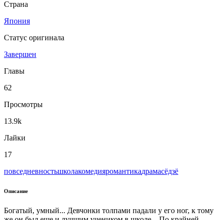
Страна
Япония
Статус оригинала
Завершен
Главы
62
Просмотры
13.9k
Лайки
17
повседневность
школа
комедия
романтика
драма
сёдзё
Описание
Богатый, умный... Девчонки толпами падали у его ног, к тому
же он был еще и лучшим учеником в школе... По крайней