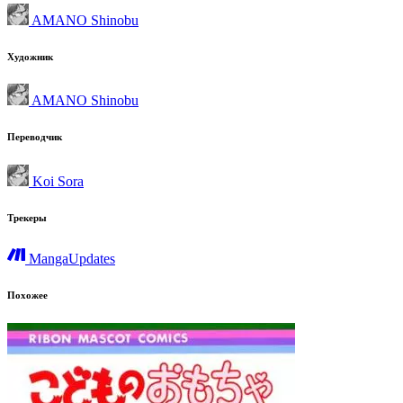
AMANO Shinobu
Художник
AMANO Shinobu
Переводчик
Koi Sora
Трекеры
MangaUpdates
Похожее