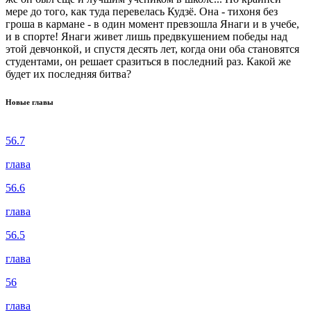
мере до того, как туда перевелась Кудзё. Она - тихоня без
гроша в кармане - в один момент превзошла Янаги и в учебе,
и в спорте! Янаги живет лишь предвкушением победы над
этой девчонкой, и спустя десять лет, когда они оба становятся
студентами, он решает сразиться в последний раз. Какой же
будет их последняя битва?
Новые главы
56.7
глава
56.6
глава
56.5
глава
56
глава