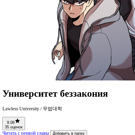
Университет беззакония
Lawless University / 무법대학
9.08
35 оценок
Читать с первой главы
Добавить в папку