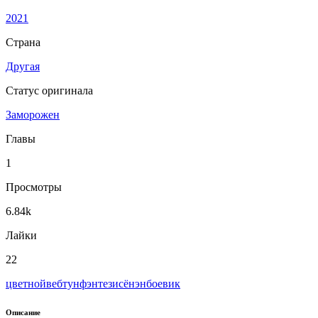
2021
Страна
Другая
Статус оригинала
Заморожен
Главы
1
Просмотры
6.84k
Лайки
22
цветной
вeбтун
фэнтези
сёнэн
боевик
Описание