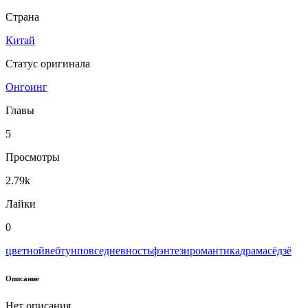
Страна
Китай
Статус оригинала
Онгоинг
Главы
5
Просмотры
2.79k
Лайки
0
цветной
вeбтун
повседневность
фэнтези
романтика
драма
сёдзё
Описание
Нет описания