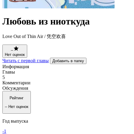
Любовь из ниоткуда
Love Out of Thin Air / 凭空欢喜
--
Нет оценок
Читать с первой главы
Добавить в папку
Информация
Главы
5
Комментарии
Обсуждения
Рейтинг
--
Нет оценок
Год выпуска
-1