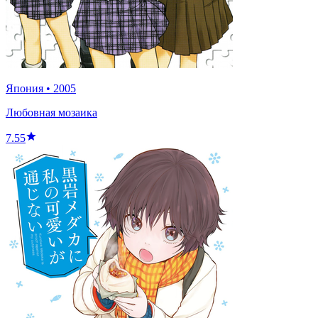
Япония
•
2005
Любовная мозаика
7.55