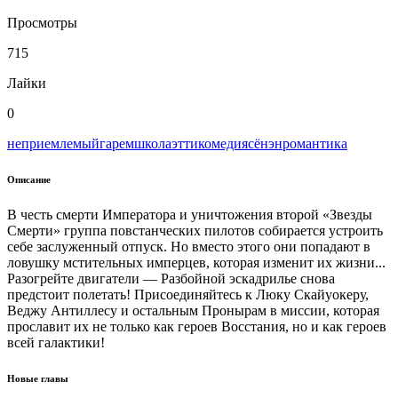
Просмотры
715
Лайки
0
неприемлемый
гарем
школа
этти
комедия
сёнэн
романтика
Описание
В честь смерти Императора и уничтожения второй «Звезды
Смерти» группа повстанческих пилотов собирается устроить
себе заслуженный отпуск. Но вместо этого они попадают в
ловушку мстительных имперцев, которая изменит их жизни...
Разогрейте двигатели — Разбойной эскадрилье снова
предстоит полетать! Присоединяйтесь к Люку Скайуокеру,
Веджу Антиллесу и остальным Пронырам в миссии, которая
прославит их не только как героев Восстания, но и как героев
всей галактики!
Новые главы