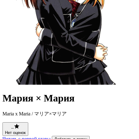
Мария × Мария
Maria x Maria / マリア×マリア
--
Нет оценок
Читать с первой главы