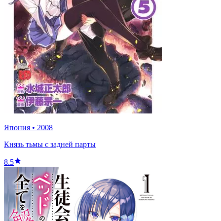
Япония
•
2008
Князь тьмы с задней парты
8.5