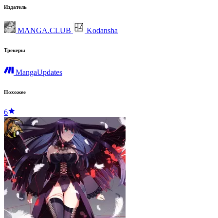
Издатель
MANGA.CLUB
Kodansha
Трекеры
MangaUpdates
Похожее
6