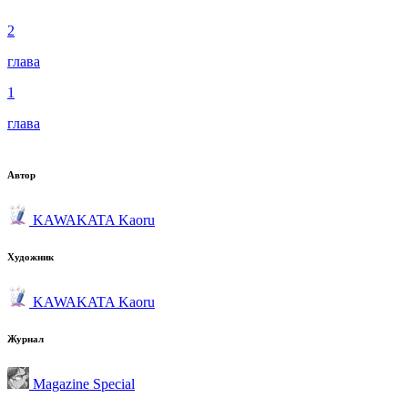
2
глава
1
глава
Автор
KAWAKATA Kaoru
Художник
KAWAKATA Kaoru
Журнал
Magazine Special