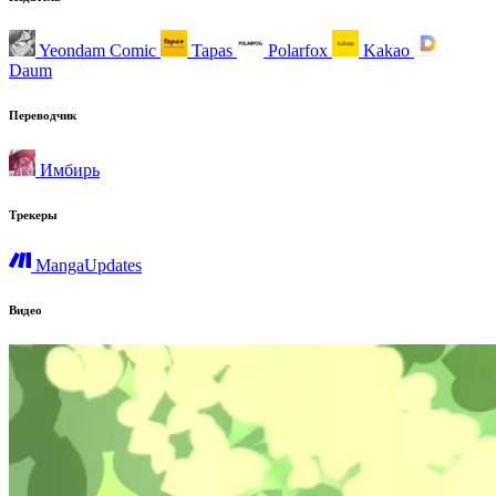
Yeondam Comic
Tapas
Polarfox
Kakao
Daum
Переводчик
Имбирь
Трекеры
MangaUpdates
Видео