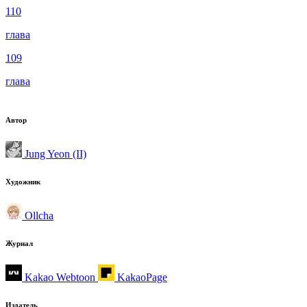
110
глава
109
глава
Автор
Jung Yeon (II)
Художник
Ollcha
Журнал
Kakao Webtoon
KakaoPage
Издатель