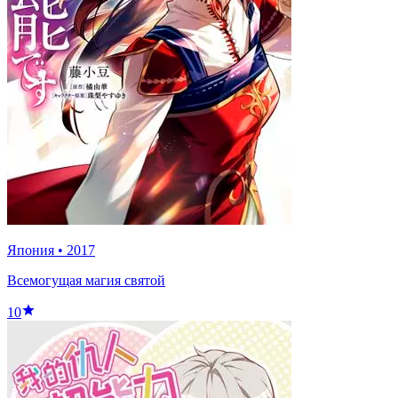
Япония
•
2017
Всемогущая магия святой
10