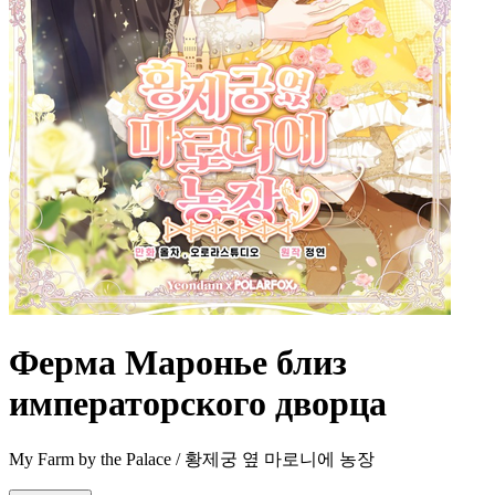
Ферма Маронье близ
императорского дворца
My Farm by the Palace / 황제궁 옆 마로니에 농장