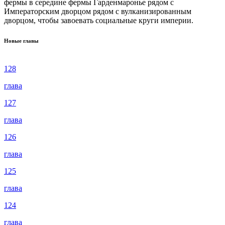
фермы в середине фермы Гарденмаронье рядом с
Императорским дворцом рядом с вулканизированным
дворцом, чтобы завоевать социальные круги империи.
Новые главы
128
глава
127
глава
126
глава
125
глава
124
глава