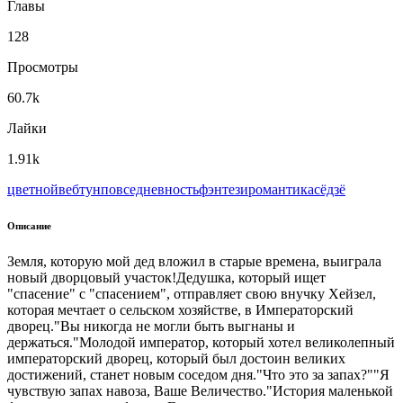
Главы
128
Просмотры
60.7k
Лайки
1.91k
цветной
вeбтун
повседневность
фэнтези
романтика
сёдзё
Описание
Земля, которую мой дед вложил в старые времена, выиграла
новый дворцовый участок!Дедушка, который ищет
"спасение" с "спасением", отправляет свою внучку Хейзел,
которая мечтает о сельском хозяйстве, в Императорский
дворец."Вы никогда не могли быть выгнаны и
держаться."Молодой император, который хотел великолепный
императорский дворец, который был достоин великих
достижений, станет новым соседом дня."Что это за запах?""Я
чувствую запах навоза, Ваше Величество."История маленькой