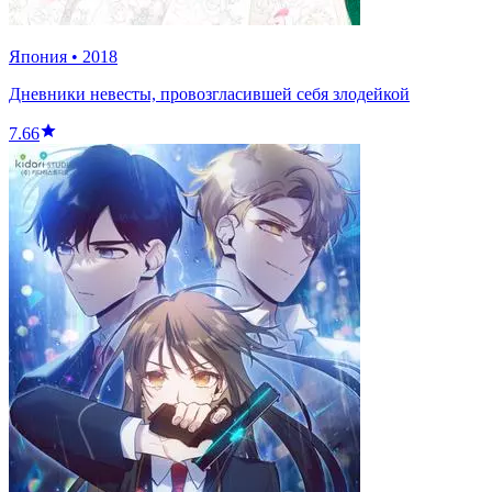
Япония
•
2018
Дневники невесты, провозгласившей себя злодейкой
7.66