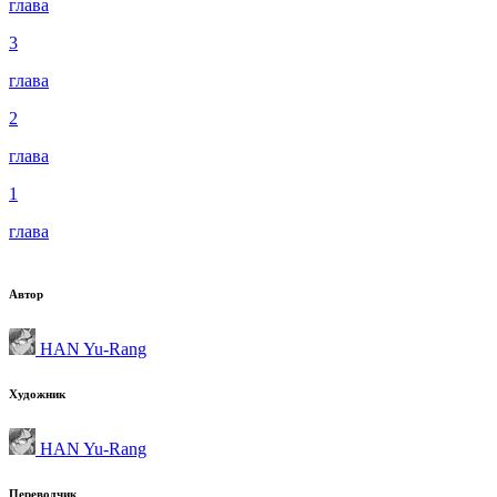
глава
3
глава
2
глава
1
глава
Автор
HAN Yu-Rang
Художник
HAN Yu-Rang
Переводчик