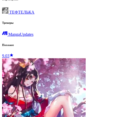
ТЕФТЕЛЬКА
Трекеры
MangaUpdates
Похожее
9.03