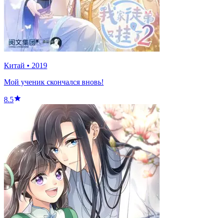
Китай
•
2019
Мой ученик скончался вновь!
8.5