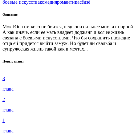
боевые искусства
комедия
романтика
сёдзё
Описание
Мок Юна ни кого не боится, ведь она сильнее многих парней.
А как иначе, если ее мать владеет доджанг и вся ее жизнь
связана с боевыми искусствами. Что бы сохранить наследие
отца ей придется выйти замуж. Но будет ли свадьба и
супружеская жизнь такой как в мечтах...
Новые главы
3
глава
2
глава
1
глава