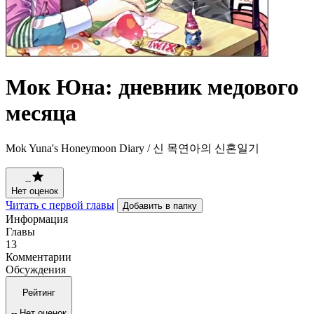
Мок Юна: дневник медового
месяца
Mok Yuna's Honeymoon Diary / 신 목연아의 신혼일기
--
Нет оценок
Читать с первой главы
Добавить в папку
Информация
Главы
13
Комментарии
Обсуждения
Рейтинг
--
Нет оценок