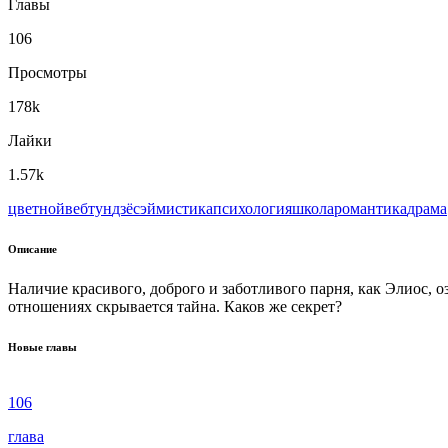
Главы
106
Просмотры
178k
Лайки
1.57k
цветной
вeбтун
дзёсэй
мистика
психология
школа
романтика
драма
Описание
Наличие красивого, доброго и заботливого парня, как Элиос, озн
отношениях скрывается тайна. Каков же секрет?
Новые главы
106
глава