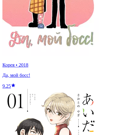
Корея
•
2018
Да, мой босс!
9.25