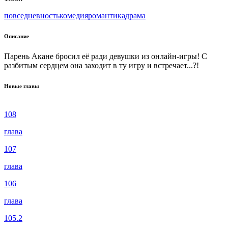
повседневность
комедия
романтика
драма
Описание
Парень Акане бросил её ради девушки из онлайн-игры! С
разбитым сердцем она заходит в ту игру и встречает...?!
Новые главы
108
глава
107
глава
106
глава
105.2