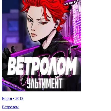
Корея
•
2013
Ветролом