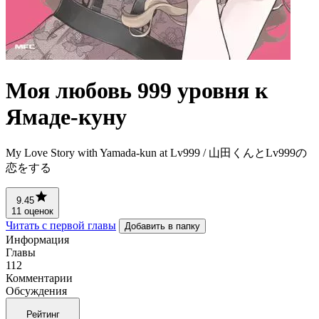
Моя любовь 999 уровня к
Ямаде-куну
My Love Story with Yamada-kun at Lv999 / 山田くんとLv999の
恋をする
9.45
11 оценок
Читать с первой главы
Добавить в папку
Информация
Главы
112
Комментарии
Обсуждения
Рейтинг