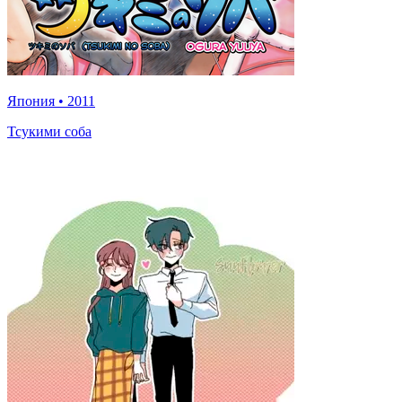
Япония
•
2011
Тсукими соба