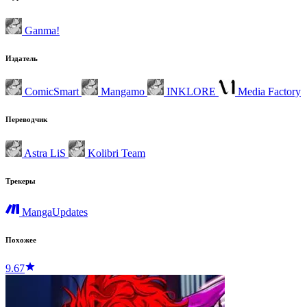
Ganma!
Издатель
ComicSmart
Mangamo
INKLORE
Media Factory
Переводчик
Astra LiS
Kolibri Team
Трекеры
MangaUpdates
Похожее
9.67