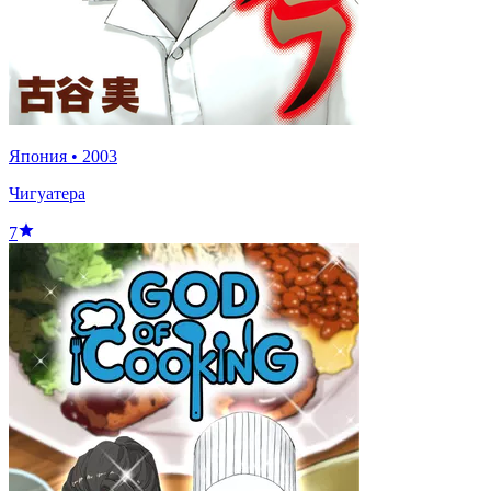
Япония
•
2003
Чигуатера
7