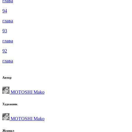
глава
94
глава
93
глава
92
глава
Автор
MOTOSHI Mako
Художник
MOTOSHI Mako
Журнал