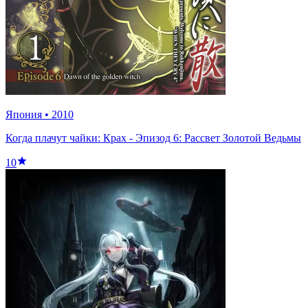
Япония
•
2010
Когда плачут чайки: Крах - Эпизод 6: Рассвет Золотой Ведьмы
10