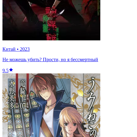
Китай
•
2023
Не можешь убить? Прости, но я бессмертный
9.5