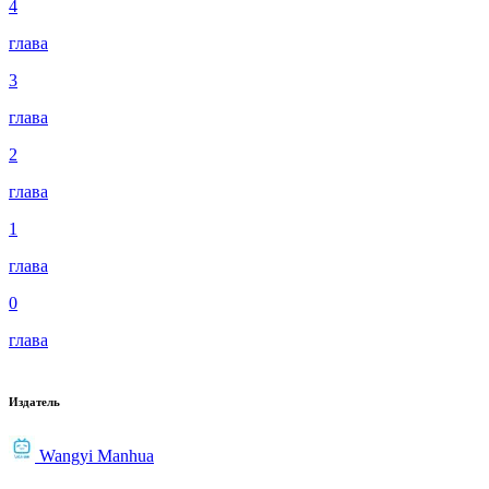
4
глава
3
глава
2
глава
1
глава
0
глава
Издатель
Wangyi Manhua