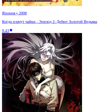
Япония
•
2008
Когда плачут чайки - Эпизод 2: Дебют Золотой Ведьмы
9.43