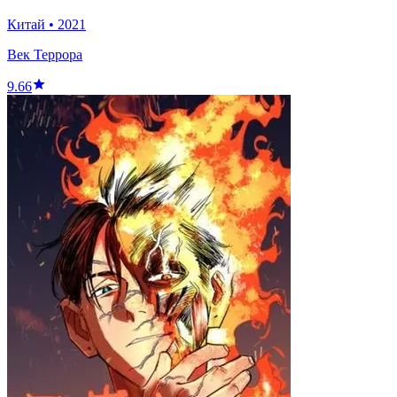
Китай
•
2021
Век Террора
9.66