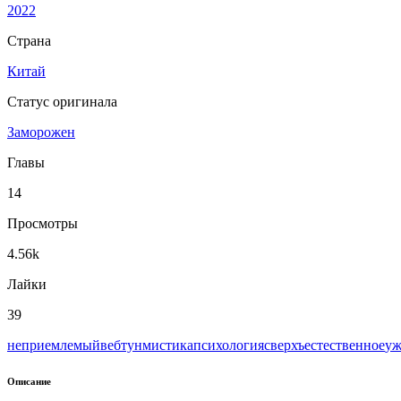
2022
Страна
Китай
Статус оригинала
Заморожен
Главы
14
Просмотры
4.56k
Лайки
39
неприемлемый
вeбтун
мистика
психология
сверхъестественное
уж
Описание