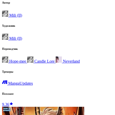
Автор
Mili (II)
Художник
Mili (II)
Переводчик
Hope-mee
Candle Lore
Neverland
Трекеры
MangaUpdates
Похожее
9.36