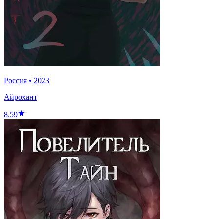
Россия
•
2023
Айрохант
8.59