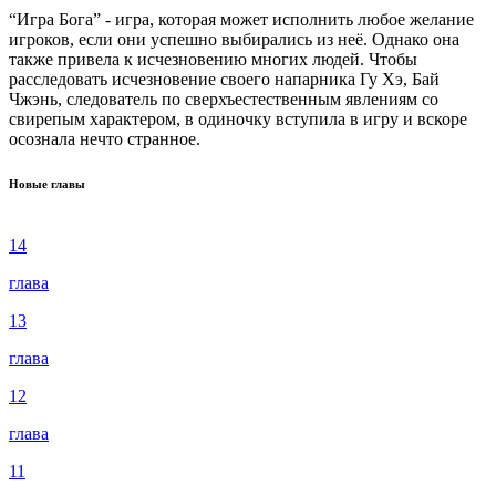
“Игра Бога” - игра, которая может исполнить любое желание
игроков, если они успешно выбирались из неё. Однако она
также привела к исчезновению многих людей. Чтобы
расследовать исчезновение своего напарника Гу Хэ, Бай
Чжэнь, следователь по сверхъестественным явлениям со
свирепым характером, в одиночку вступила в игру и вскоре
осознала нечто странное.
Новые главы
14
глава
13
глава
12
глава
11