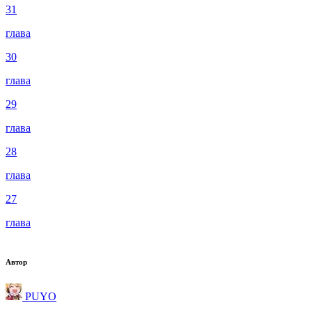
31
глава
30
глава
29
глава
28
глава
27
глава
Автор
PUYO