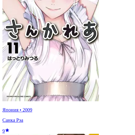
Япония
•
2009
Санка Рэа
9