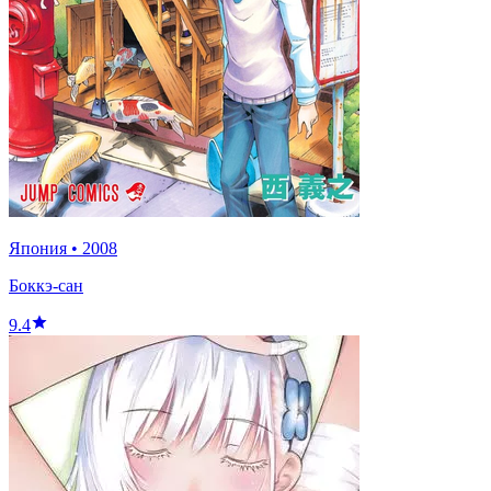
Япония
•
2008
Боккэ-сан
9.4