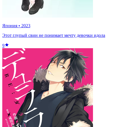
Япония
•
2023
Этот глупый свин не понимает мечту девочки идола
9