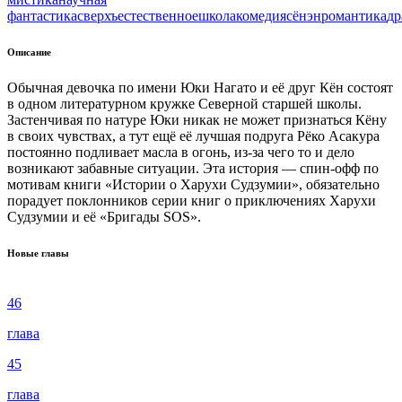
фантастика
сверхъестественное
школа
комедия
сёнэн
романтика
др
Описание
Обычная девочка по имени Юки Нагато и её друг Кён состоят
в одном литературном кружке Северной старшей школы.
Застенчивая по натуре Юки никак не может признаться Кёну
в своих чувствах, а тут ещё её лучшая подруга Рёко Асакура
постоянно подливает масла в огонь, из-за чего то и дело
возникают забавные ситуации. Эта история — спин-офф по
мотивам книги «Истории о Харухи Судзумии», обязательно
порадует поклонников серии книг о приключениях Харухи
Судзумии и её «Бригады SOS».
Новые главы
46
глава
45
глава