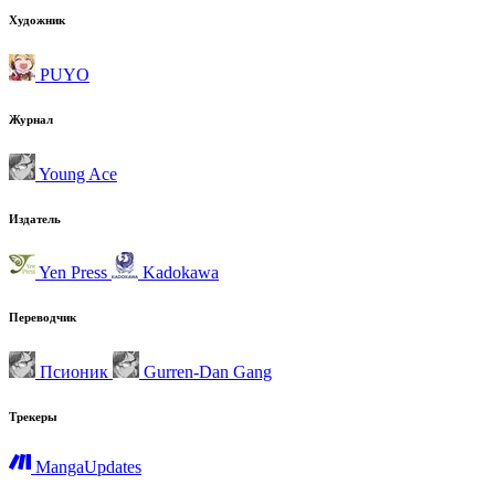
Художник
PUYO
Журнал
Young Ace
Издатель
Yen Press
Kadokawa
Переводчик
Псионик
Gurren-Dan Gang
Трекеры
MangaUpdates