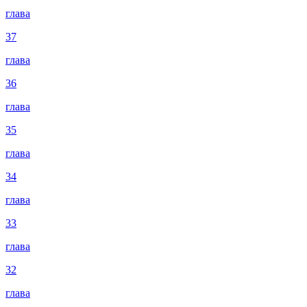
глава
37
глава
36
глава
35
глава
34
глава
33
глава
32
глава