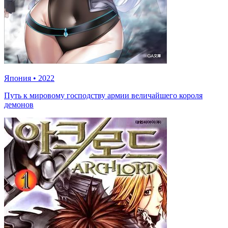
Япония
•
2022
Путь к мировому господству армии величайшего короля
демонов