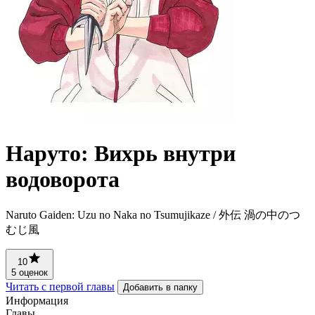
Наруто: Вихрь внутри
водоворота
Naruto Gaiden: Uzu no Naka no Tsumujikaze / 外伝 渦の中のつ
むじ風
10
5 оценок
Читать с первой главы
Добавить в папку
Информация
Главы