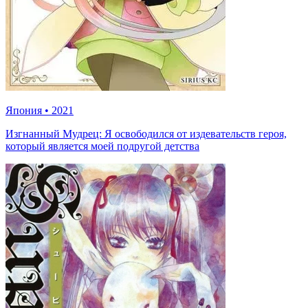
Япония
•
2021
Изгнанный Мудрец: Я освободился от издевательств героя,
который является моей подругой детства