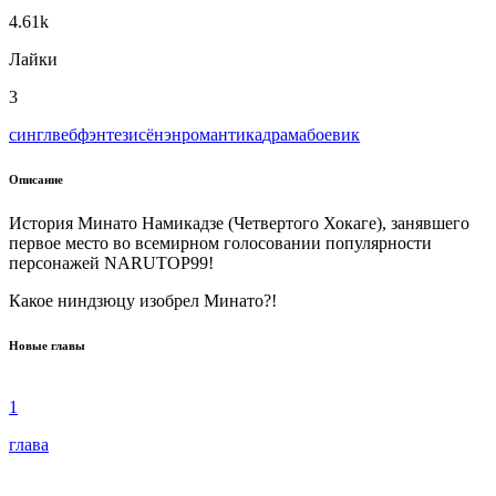
4.61k
Лайки
3
сингл
веб
фэнтези
сёнэн
романтика
драма
боевик
Описание
История Минато Намикадзе (Четвертого Хокаге), занявшего
первое место во всемирном голосовании популярности
персонажей NARUTOP99!
Какое ниндзюцу изобрел Минато?!
Новые главы
1
глава