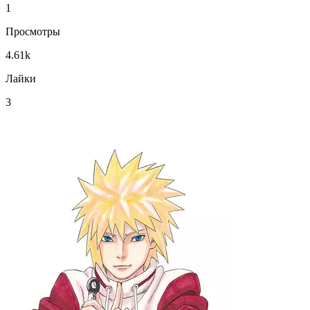
1
Просмотры
4.61k
Лайки
3