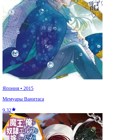
Япония
•
2015
Мемуары Ванитаса
9.32