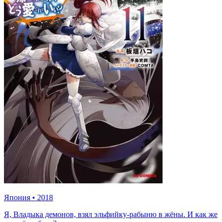
Япония
•
2018
Я, Владыка демонов, взял эльфийку-рабыню в жёны. И как же