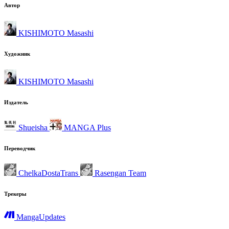
Автор
KISHIMOTO Masashi
Художник
KISHIMOTO Masashi
Издатель
Shueisha
MANGA Plus
Переводчик
ChelkaDostaTrans
Rasengan Team
Трекеры
MangaUpdates