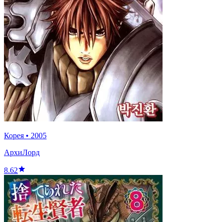
Корея
•
2005
АрхиЛорд
8.62