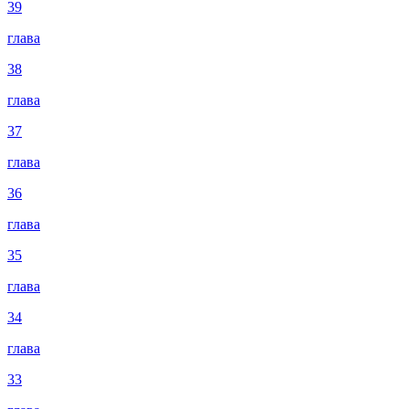
39
глава
38
глава
37
глава
36
глава
35
глава
34
глава
33