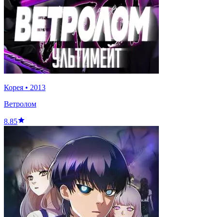
Корея
•
2013
Ветролом
8.85