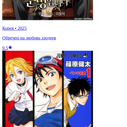
Корея
•
2025
Обречен на любовь злодеев
9.5