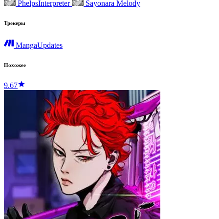
PhelpsInterpreter
Sayonara Melody
Трекеры
MangaUpdates
Похожее
9.67