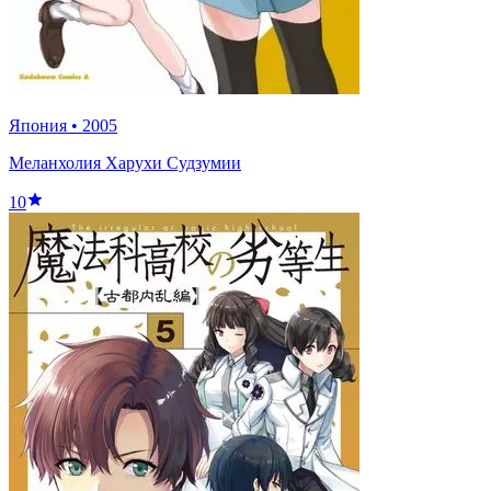
Япония
•
2005
Меланхолия Харухи Судзумии
10