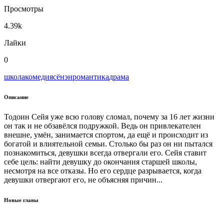
Просмотры
4.39k
Лайки
0
школа
комедия
сёнэн
романтика
драма
Описание
Тодоин Сейя уже всю голову сломал, почему за 16 лет жизни
он так и не обзавёлся подружкой. Ведь он привлекателен
внешне, умён, занимается спортом, да ещё и происходит из
богатой и влиятельной семьи. Столько бы раз он ни пытался
познакомиться, девушки всегда отвергали его. Сейя ставит
себе цель: найти девушку до окончания старшей школы,
несмотря на все отказы. Но его сердце разрывается, когда
девушки отвергают его, не объясняя причин...
Новые главы