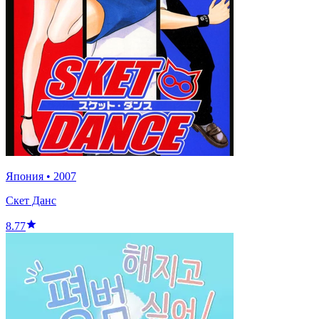
Япония
•
2007
Скет Данс
8.77