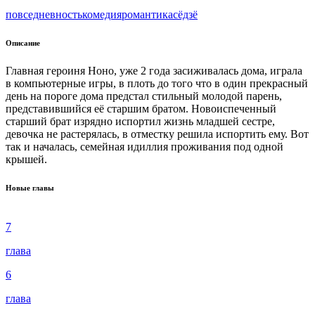
повседневность
комедия
романтика
сёдзё
Описание
Главная героиня Ноно, уже 2 года засиживалась дома, играла
в компьютерные игры, в плоть до того что в один прекрасный
день на пороге дома предстал стильный молодой парень,
представившийся её старшим братом. Новоиспеченный
старший брат изрядно испортил жизнь младшей сестре,
девочка не растерялась, в отместку решила испортить ему. Вот
так и началась, семейная идиллия проживания под одной
крышей.
Новые главы
7
глава
6
глава