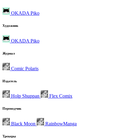
OKADA Piko
Художник
OKADA Piko
Журнал
Comic Polaris
Издатель
Holp Shuppan
Flex Comix
Переводчик
Black Moon
RainbowManga
Трекеры