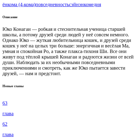
ёнкома (4-кома)
повседневность
сэйнэн
комедия
Описание
Юко Конагаи — робкая и стеснительная ученица старшей
школы, а потому друзей среди людей у неё совсем немного.
Однако Юко — жуткая любительница кошек, и друзей среди
кошек у неё на целых три больше: энергичная и весёлая Ма,
умная и спокойная Ро, а также плакса-тихоня Ши. Все они
живут под тёплой крышей Конагаи и радуются жизни от всей
души. Наблюдать за их необычными повседневными
приключениями и смотреть, как же Юко пытается завести
друзей, — нам и предстоит.
Новые главы
63
глава
62
глава