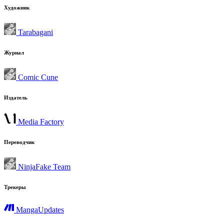
Художник
Tarabagani
Журнал
Comic Cune
Издатель
Media Factory
Переводчик
NinjaFake Team
Трекеры
MangaUpdates