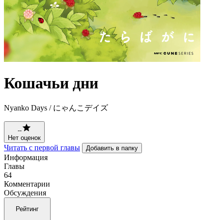
Кошачьи дни
Nyanko Days / にゃんこデイズ
--
Нет оценок
Читать с первой главы
Добавить в папку
Информация
Главы
64
Комментарии
Обсуждения
Рейтинг