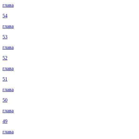
глава
54
глава
53
глава
52
глава
51
глава
50
глава
49
глава