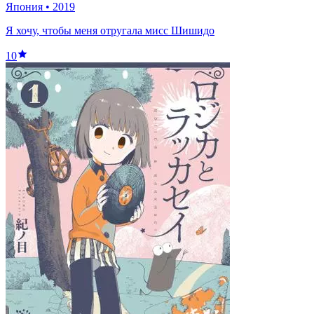
Япония
•
2019
Я хочу, чтобы меня отругала мисс Шишидо
10