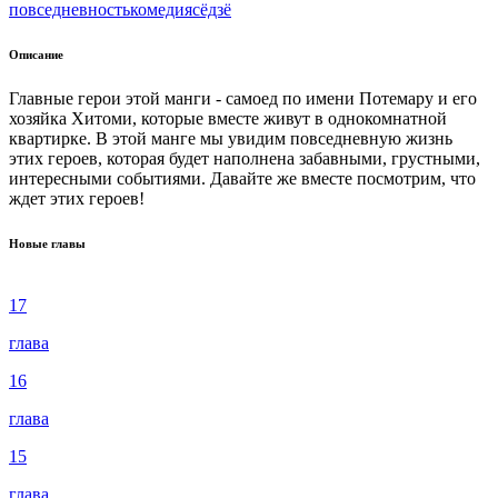
повседневность
комедия
сёдзё
Описание
Главные герои этой манги - самоед по имени Потемару и его
хозяйка Хитоми, которые вместе живут в однокомнатной
квартирке. В этой манге мы увидим повседневную жизнь
этих героев, которая будет наполнена забавными, грустными,
интересными событиями. Давайте же вместе посмотрим, что
ждет этих героев!
Новые главы
17
глава
16
глава
15
глава