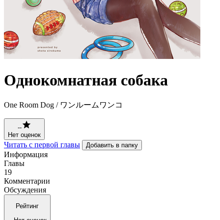
Однокомнатная собака
One Room Dog / ワンルームワンコ
--
Нет оценок
Читать с первой главы
Добавить в папку
Информация
Главы
19
Комментарии
Обсуждения
Рейтинг