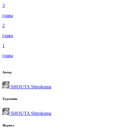
3
глава
2
глава
1
глава
Автор
SHOUTA Shirokuma
Художник
SHOUTA Shirokuma
Журнал