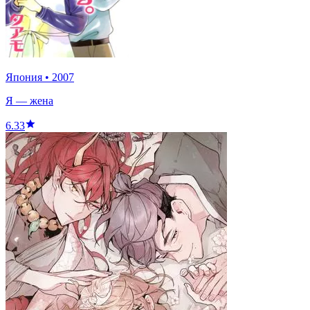
Япония
•
2007
Я — жена
6.33