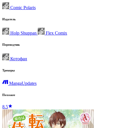
Comic Polaris
Издатель
Holp Shuppan
Flex Comix
Переводчик
Котофан
Трекеры
MangaUpdates
Похожее
8.5